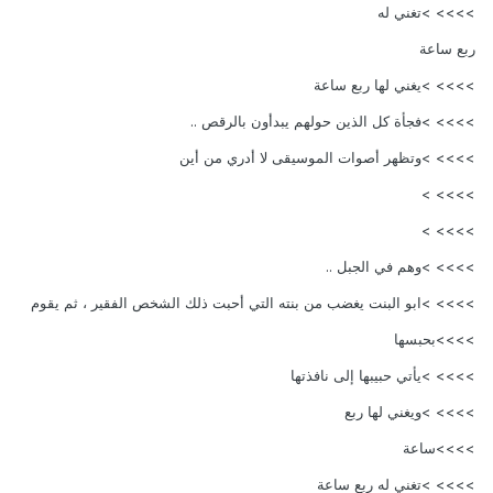
>>>> >تغني له
ربع ساعة
>>>> >يغني لها ربع ساعة
>>>> >فجأة كل الذين حولهم يبدأون بالرقص ..
>>>> >وتظهر أصوات الموسيقى لا أدري من أين
>>>> >
>>>> >
>>>> >وهم في الجبل ..
>>>> >ابو البنت يغضب من بنته التي أحبت ذلك الشخص الفقير ، ثم يقوم
>>>>بحبسها
>>>> >يأتي حبيبها إلى نافذتها
>>>> >ويغني لها ربع
>>>>ساعة
>>>> >تغني له ربع ساعة