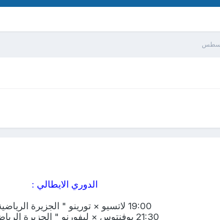
الدوري الايطالي :
19:00 لاتسيو × تورينو " الجزيرة الرياضية +1 "
21:30 يوفنتوس × ليفورنو " الجزيرة الرياضية +1 "