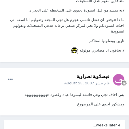
متعاقدين معهم هذي التسجيلات
لانه منشد من قبل انشودة تحتوي على الشخبطه على الجدران
ما ذا تتوقعن ان تفعل نانسي عجرم هل تجي للمجعه وتقولهم انا اسفه اني
اخذت انشودتكم ولا تجي لمركز صيفي برعاية هذهي التسجيلات وتقولهم
انشوودة
ناوين يوصلونها لمحاكم
لا تخافون انا مصادري موثوقه
فيصلاوية نصراوية
قام بنشر
August 28, 2007
بس اخاف تجي وهي فاتشة لبسوها عباة وغطوة هههههههههههههه
ومشكور اخوي على الموضووع
4 weeks later...