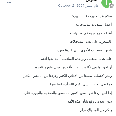
قام بنشر
October 2, 2007
سلام عليكم ورحمة الله وبركاته
أعضاء منتديات مدينةحرمة
أهذا ماخرجتم به في منتدياتكم
بالسخرية على هذه التسجيلات
تابعو المنتديات الأخرى التي عندها غيره
على هذه القضية . ولو هذه الساقطه أٌ خذ منها أغنية
أو لحن لها هي لأقامت الدنيا وأقعدتها وهي عاهره فاجره
ونحن كشباب سمعنا من الأغاني الكثير وعرفنا من المغنين الكثير
فما بقى الا هالنانسي أكرم الله أسماعنا عنها
إذا آمل أن تاخذوا بعض الأمور بالمنطق والعقلانيه والغيوره على
دين إسلامي رفع شأن هذه الأمه
ولكم كل الود والإحترام