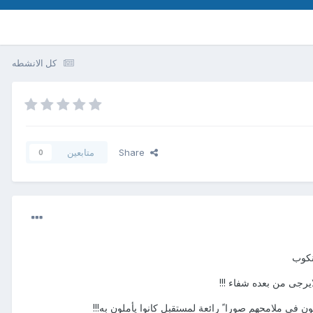
كل الانشطه
Share
متابعين
0
نكوب
يرجى من بعده شفاء !!!
ن في ملامحهم صورا ً رائعة لمستقبل كانوا يأملون به!!!