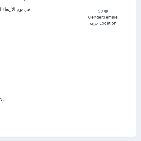
في يوم الأربعاء الموافق 25 من شهر رجب فجعت مدينة حرمة وفي غفلة منها بفقد خمسة من شبابن
53
Gender:
Female
Location:
حرمه
ولا