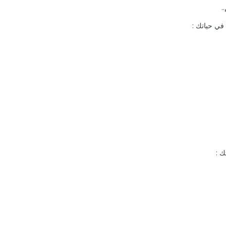
.
 في حياتك :
ك :