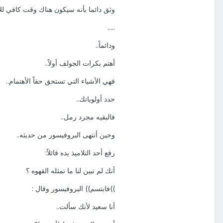
وثق دائما بأنه سيكون هناك وقت كافي لل
.....
ودائماً..
أهتم بكرات الجولف أولاً..
فهي الأشياء التي تستحق حقاً الأهتمام..
حدد أولوياتك..
فالبقيه مجرد رمل..
وحين أنتهى البروفيسور من حديثه..
رفع أحد التلاميذ يده قائلاً:
أنك لم تبين لنا ما تمثله القهوه ؟
))فابتسم)) البروفيسور وقال :
أنا سعيد لأنك سألت..