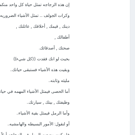
إن هذه الزجاجه تمثل حياة كل واحد منكم.
وكرات الجولف ... تمثل الأشياء الضروريه
دينك , قيمك , أخلاقك , عائلتك ,
أطفالك ,
صحتك , أصدقائك.
بحيث لو انك فقدت ((كل شيء))
وبقيت هذه الأشياء فستبقى حياتك..
مليئه وثابته..
أما الحصى فيمثل الأشياء المهمه في حيات
وظيفتك , بيتك , سيارتك..
وأما الرمل فيمثل بقية الأشياء..
أو لنقول: الأمور البسيطه والهامشيه..
فلو كنت وضعت الرمل في الزجاجه أولاً..