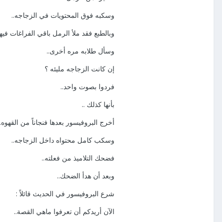
وسكبه فوق المحتويات في الزجاجه..
وبالطبع فقد ملأ الرمل باقي الفراغات فيها.
وسأل طلابه مره أخرى..
إن كانت الزجاجه مليئه ؟
فردوا بصوت واحد..
بأنها كذلك ..
أخرج البروفيسور بعدها فنجاناً من القهوه..
وسكب كامل محتواه داخل الزجاجه..
فضحك التلاميذ من فعلته..
وبعد أن هدأ الضحك..
شرع البروفيسور في الحديث قائلاً :
الآن أريدكم أن تعرفوا ماهي القصة..