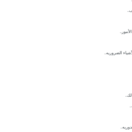
..
أمور..
شياء الضروريه..
ك..
.
وريه..