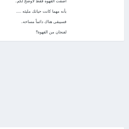
أضفت القهوه فقط لأوضح لكم..
بأنه مهما كانت حياتك مليئه ......
فسيبقى هناك دائماً مساحه..
لفنجان من القهوة!!