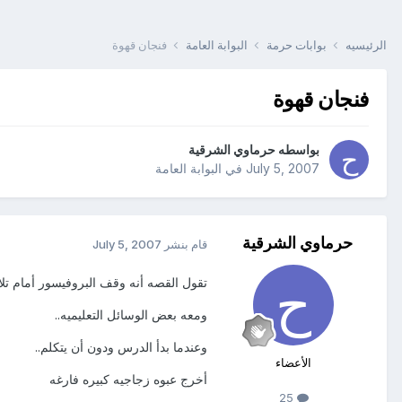
الرئيسيه
بوابات حرمة
البوابة العامة
فنجان قهوة
فنجان قهوة
بواسطه
حرماوي الشرقية
July 5, 2007
في
البوابة العامة
حرماوي الشرقية
قام بنشر
July 5, 2007
تقول القصه أنه وقف البروفيسور أمام تلام
ومعه بعض الوسائل التعليميه..
وعندما بدأ الدرس ودون أن يتكلم..
الأعضاء
أخرج عبوه زجاجيه كبيره فارغه
25