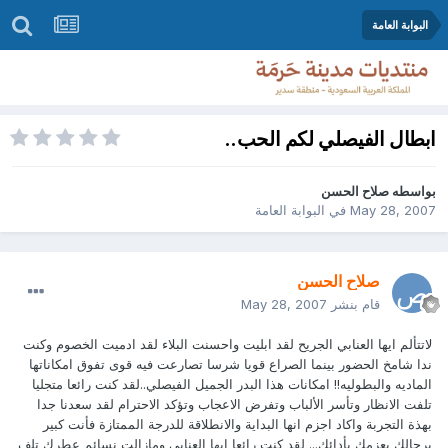
البوابة العامة
ابطال الفيصلي لكم الحب..
بواسطه
صلاح الحسن
May 28, 2007
في
البوابة العامة
صلاح الحسن
قام بنشر
May 28, 2007
لاتتألم ايها العنابي الجريح لقد ابليت واحسنت البلاء لقد ادميت الخصوم وكنت
ندا شامخ الحضور بينما الصراع قويا شرسا تصارعت فيه قوى تفوق امكاناتها
الماديه والبطوليه!! امكانات هذا البدر الجميل الفيصلي..لقد كنت رائعا متجليا
تلفت الانظار وتأسر الألباب وتفرض الاعجاب وتؤكد الاحترام لقد سعدنا جدا
بهذة التجربة واكاد اجزم انها البداية والانطلاقة للدرجة الممتازة فأنت كبير
برجالك بعزمك بأدائك... لقد كنت رائعا ايها العنابي ومازالت نسائم عطرك تلف