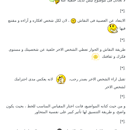
لا تجادل فى موضوع ليس لديك خلفيه عنه
.[*]
الابتعاد عن العصبية فى النقاش
، لان لكل شخص افكاره و آراءه و مقتنع
فيها
.[*]
طريقة النقاش و الحوار تعطي الشخص الاخر خلفية عن شخصيتك و مستوى
فكرك و ثقافتك
.[*]
تقبل اراء الشخص الاخر بصدر رحب،
لانه يعكس مدى احترامك
لشخص الاخر
.[*]
و من حيث كتابه المواضيع، فانت اختار المقياس المناسب للخط ، بحيث يكون
واضح، و طريقة التنسيق لها تأثير كبير على نفسية المتحاور
.[*]