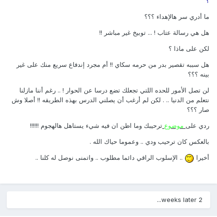
؟
ما أدري سر هالإهداء ؟؟؟
هل هي رسالة عتاب ! ... توبيخ غير مباشر !!
لكن على ماذا ؟
هل سببه تقصير بدر من حرمه سكاي !! أم مجرد إندفاع سريع منك على غير
بينه ؟؟؟
لن تصل الأمور للحده اللتي تجعلك تضع درسا عن الحوار ! .. رغم أننا مازلنا
نتعلم من الدنيا .. . لكن لم أرغب أن يصلني الدرس بهذه الطريقه !! أصلا وش
صار ؟؟؟
ردي على
موضوع
ترحيبك وما اظن ان فيه شيء يستاهل هالهجوم !!!!!!
بالعكس كان ترحيب ودي .. وعموما حياك الله .
أخيرا
.. الإسلوب الراقي دائما مطلوب .. واتمنى نوصل له كلنا ..
2 weeks later...