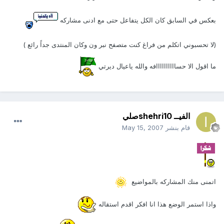
بعكس في السابق كان الكل يتفاعل حتى مع ادنى مشاركه
(لا تحسبوني اتكلم من فراغ كنت متصفح نبر ون وكان المنتدى جداً رائع )
ما اقول الا حساااااااااافه والله ياعيال ديرتي
الفيــ shehri10صلي
قام بنشر
May 15, 2007
اتمنى منك المشاركه بالمواضيع
واذا استمر الوضع هذا انا افكر اقدم استقاله