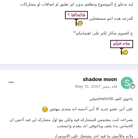
ليه تدخلو ع الموضوع وتطلعو بدون اي تعليق او اضافات او مشاركات
للدرجه هذه انتو مستعجلين
ع العموم شاكر لكم على اهتمامكم’’’
shadow moon
قام بنشر
May 15, 2007
ياخوي الفيـ shehri10صلي
على أني عضو جديد الا أني أحسه انه منتدى مهجور
بصراحه كنت متحمس للمشاركه فيه ولكن مع اول مشاركه لي فيه أحس ان
الحماس بدء يخف وياخوفي انه ينعدم وانسحب
ولانه وللأسف ما فيه احد يشجعك على الاستمرار