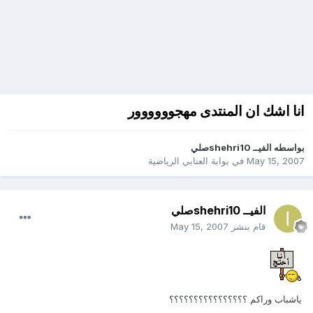
انا اشك ان المنتدى مهجوووووور
بواسطه
الفيــ shehri10صلي
May 15, 2007
في
بوابة العنابي الرياضية
الفيــ shehri10صلي
قام بنشر
May 15, 2007
ياشباب وراكم ؟؟؟؟؟؟؟؟؟؟؟؟؟؟؟؟