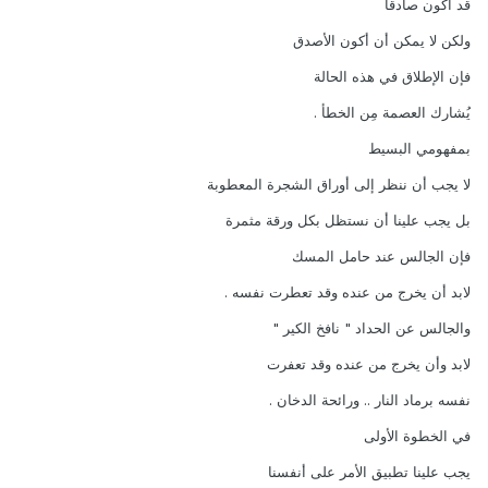
قد أكون صادقا
ولكن لا يمكن أن أكون الأصدق
فإن الإطلاق في هذه الحالة
يُشارك العصمة مِن الخطأ .
بمفهومي البسيط
لا يجب أن ننظر إلى أوراق الشجرة المعطوبة
بل يجب علينا أن نستظل بكل ورقة مثمرة
فإن الجالس عند حامل المسك
لابد أن يخرج من عنده وقد تعطرت نفسه .
والجالس عن الحداد " نافخ الكير "
لابد وأن يخرج من عنده وقد تعفرت
نفسه برماد النار .. ورائحة الدخان .
في الخطوة الأولى
يجب علينا تطبيق الأمر على أنفسنا