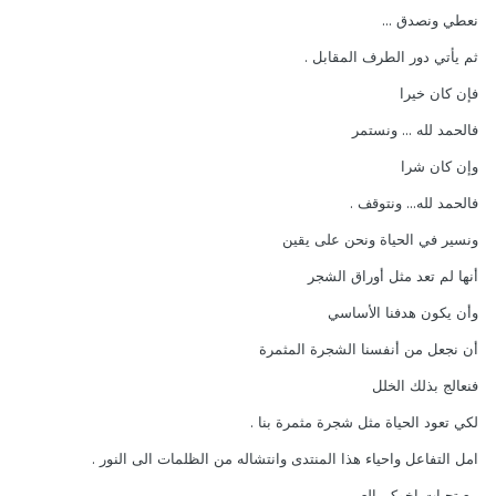
نعطي ونصدق ...
ثم يأتي دور الطرف المقابل .
فإن كان خيرا
فالحمد لله ... ونستمر
وإن كان شرا
فالحمد لله... ونتوقف .
ونسير في الحياة ونحن على يقين
أنها لم تعد مثل أوراق الشجر
وأن يكون هدفنا الأساسي
أن نجعل من أنفسنا الشجرة المثمرة
فنعالج بذلك الخلل
لكي تعود الحياة مثل شجرة مثمرة بنا .
امل التفاعل واحياء هذا المنتدى وانتشاله من الظلمات الى النور .
مع تحيات اخوكم العربي .