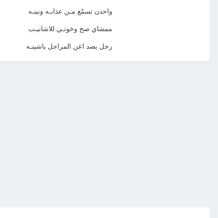
واحدن تسمّع مـن عذابـه ونينـه
ممشاي صح وخوتـي للاشانيـب
رجل يصد اعن المراجل ياشينـه