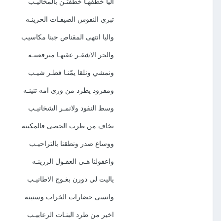
اليا خطفهـا خطفتـن بالمخاليـب
تبري النفوس الضيقـات الحزينـه
واليا انتهى المقناص جبنا مكاسيب
والحر الاشقـر عقبهـا مبرقعينـه
ونمشي ونلقا يمّنـا فطـر شيـب
ومفرود يطرد من ورى امه تنينـه
وسط النفود ولانمـر الشخانيـب
نخاف من ظرب الحصى فالمكينه
ووساع صدر ونطقنا بالتراحيـب
واعقولنا هـي العقـول الرزينـه
ياليت لي دورن بغـوج الاطانيـب
وانسى حضارات الخراب وسنينه
اخير من طرد البنـات الرعابيـب