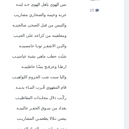
بس الهوى ياهل الهوى حـد لينـه
25
عزبه وخيمه والصحاري مضاريب
والتيس من قبل الضحى صالخينـه
ومعلقينه من كراعه على الجيـب
والبـن الاشقـر تونـا حامسينـه
شبّت حطب ماهي بشبة عياسيـب
ارطـا وعرفـج يمنّـا حاطبينـه
واليا سنت شب الجروم اللواهيـب
قام المقهوي قّـرب المـاء بدينـه
ركّـب دلال مجلـدات المقاظيـب
بغداد من سـوق الحفـر جالبينـه
بيضن تـلالا يطعمـن المشاريـب
تبعد عن انفـوس العبـاد الغبينـه