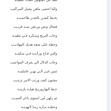
واليا احتمى ماهن يشيل المراكيب
يحـط كيفـن بالنجـر طاحنيـنـه
فنجال ونص وردهن يمـه قريـب
وجاب البريج وسكره فـي بطينـه
وحطه على صفه هذيك المهاذيـب
والبن فـاح وركـده فـي سكينـه
وجاب الدلال الي يعرف المواجيب
ثنتين غيـر الـي بهـن عاملينـه
مجنون كيف ورتب الامر ترتيـب
حـط البهاروريـح هيلـه يازينـه
ثم زلهن لين استوى باخر السيـب
وحطـه بنـاره ربنـا لاتهيـنـه