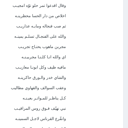
وقال اقدعوا تمر حلو توّه امجيـب
اخلاص من دار الحسا محظرينـه
ثم صب فنجاله ومابـه عذاريـب
والله على الفنجـال تسلـم يمينـه
مجربن ماهوب يحتـاج تجريـب
اي والله انـا كلـنـا مجربيـنـه
مافيه ظيف وكل ابونـا معازيـب
والشاي خدر والـورق حاكرينـه
وعقب السوالف والقهاوي مطاليب
كـل يناظـر للمـواتـر بعيـنـه
نبي نهيّف فـوق روس المراقيـب
وانفّرع القرناس لاجـل السمينـه