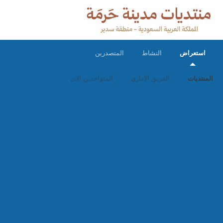
استعراض
النشاط
المتصدرين
المنتديات
الفريق الاداري
المتواجدين الان