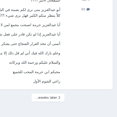
استفحال الأمر ؟؟؟؟
95
أبو عبدالعزيز متى نرى لكم بصمة في الب
كلاٌ ينتظر منكم الكثير فهل نرى شيء ؟؟؟
أبا عبدالعزيز حرمة اصبحت مجمع لمن لا ا
أبا عبدالعزيز إذا لم تكن قادر على فعل
أتمنى أن تتخذ القرار الشجاع حتى يشكر ال
وعلم بارك الله فيك أني لم قل ذلك إلا 
والسلام عليكم ورحمة الله وبركاته
محبكم ابن حرمة المحب للجميع
راعي الشوم الأول
2 weeks later...