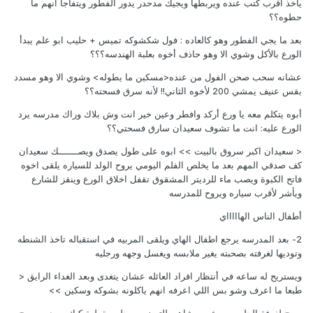
ياخذ اقرب كتب عنده ويربطها ويجيك مدحدر يدور الفطور ويتفاجأ انهم ما
حطوه؟؟
بعد ما يجي الفطور وهو كالعاده : فول شكشوكه تميس + حليب ابو علم يبدأ
الورع بالأكل وشوي الا وهو حاذف أخوه بعلبة الهندسه؟؟؟
عشانه سحب صحن الفول من عنده<مسكين ما يطوله> وشوي الا وهو مسدد
بقس عنيف يمشي 200 لأخوه الثاني!! لأنه سرق فسحته؟؟
أبوه يتكلم معه يا ورع أركد وافطر وعين خير انت وش بلاك وراك مدرسه يرد
الورع عليه: انت ما تشوف سعيدان سارق فسحتي؟؟
< سعيدان اكبر سروق بالبيت >> ابوه على طول يصدق ويصـــــــك سعيدان
كف صدقي المهم بعد ما يخلص الفلم اليومي يروح الولد للسياره يلقى اخوه
فاتح الكبوة ويصب ماء للرديتر المشقوق تقفل اخلاق الورع وينقز للشارع
ويأشر لأقرب سياره ويروح للمدرسه
أطفال الناس الهاااااي
2- بعد المدرسه يرجع اطفال الهاي ويلقى المربيه في استقباله تاخذ الشنطه
وتوديها لغرفته بصحبته يغير ملابسه ويغسل وجهه ورجليه
ويستريح له ساعه في أنتظار افراد العائله عشان يتغدى وبعد الغداء الرايق <
طبعا ما اعرف وشو بس اللي اعرفه انهم ياكلونه بشوكه وسكين >>