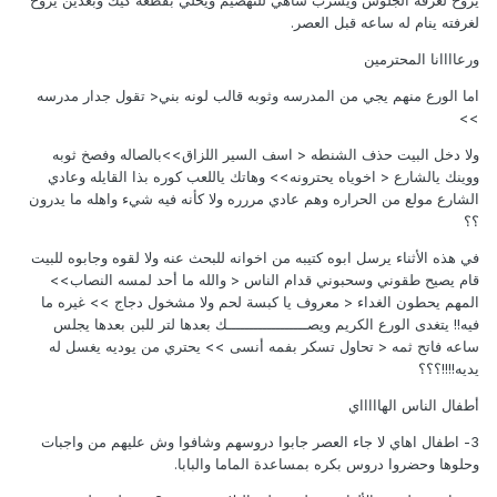
يروح لغرفة الجلوس ويشرب شاهي للتهضيم ويحلي بقطعة كيك وبعدين يروح
لغرفته ينام له ساعه قبل العصر.
ورعاااانا المحترمين
اما الورع منهم يجي من المدرسه وثوبه قالب لونه بني< تقول جدار مدرسه
>>
ولا دخل البيت حذف الشنطه < اسف السير اللزاق>>بالصاله وفصخ ثوبه
ووينك يالشارع < اخوياه يحترونه>> وهاتك ياللعب كوره بذا القايله وعادي
الشارع مولع من الحراره وهم عادي مررره ولا كأنه فيه شيء واهله ما يدرون
؟؟
في هذه الأثناء يرسل ابوه كتيبه من اخوانه للبحث عنه ولا لقوه وجابوه للبيت
قام يصيح طقوني وسحبوني قدام الناس < والله ما أحد لمسه النصاب>>
المهم يحطون الغداء < معروف يا كبسة لحم ولا مشخول دجاج >> غيره ما
فيه!! يتغدى الورع الكريم ويصــــــــــــــــــك بعدها لتر للبن بعدها يجلس
ساعه فاتح ثمه < تحاول تسكر بفمه أنسى >> يحتري من يوديه يغسل له
يديه!!!!؟؟؟
أطفال الناس الهاااااي
3- اطفال اهاي لا جاء العصر جابوا دروسهم وشافوا وش عليهم من واجبات
وحلوها وحضروا دروس بكره بمساعدة الماما والبابا.