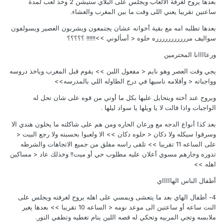
بعدها يروح لغرفة الألعاب ويجلس على البلاي ستيشن 2 وخذ لعب لمدة
ساعتين تقريبا يعني اللى وقت ما بين المغرب والعشاء.
بعدها تطلبه امه مع بقية أخوانه عشان يجتمعون ويشربون العصير ويسولفون
سواليف مررررررررررره حلوه < أسألوني >>!!!!!! ؟؟؟؟؟
ورعاااانا المحترمين
يجي وقت العصر وهو نايم < مفعول اللبن >> يقوم قبل المغرب وياخذ دروسه
وواجباته < وأقلامه ناسيها في درج الطاوله اللي بالمدرسه>>
ويروح عند أخته ويتحايل عليها بكل ما أوتي من قوه على شان تحل له
الواجبات واذا قالت لا يا ويلها يا سواد ليلها .
بعد كذا أنواع الدجه مع ورعان الحاره ومن هم على شاكلته ما يخلون هندي الا
وسرقوا سيكله ولا دكان < حلوه دكان >> الا ولعبوا بحسبته ولا رجع البيت <
على الساعه 11 تقريبا >> تلقى راسه مفلق من جميع الاتجاهات والشرطه
تدوره وجارهم مسوي أعلان عليه مطلوب حي أو ميت!! وخذلك عاد < مساكين
اهله >>
أطفال الناس الهاااااي
4- أطفال الهاي بعد ما يتعشى ويمسي على اهله يروح لغرفته ويجلس على
النت ساعه أو ساعتين الى موعد نومه < الساعه 10 تقريبا >> بعدها يغير
ملابسه وتجي المربيه وتحكي له قصه اللين ينام تغطيه وتطفي النور.