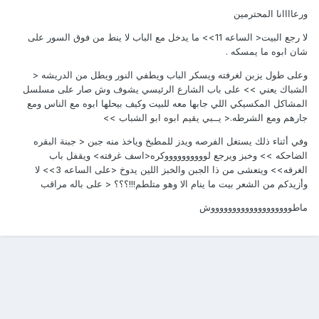
ورعاااانا المحترمين
لا رجع البيت< الساعه 11>> ما يدخل مع الباب لا ينط من فوق السور على
شان ابوه ما يمسكه .
وعلى طول يزبن لغرفته ويسكر الباب ويطفي النور ويطل من الدريشه <
الشباك يعني >> على باب الشارع الرئيسي يشوف وش صار على مسلسل
المشاكل المكسيكي اللي جابها معه للبيت وكيف بيحلها ابوه مع الناس ومع
جارهم ومع الشرطه.< يــبي يقيم ابوه ابو الشباب >>
وفي أثناء ذلك يستغل الفرصه ويدز للمطبخ وياخذ منه جبن < جبنة البقره
الضاحكه >> وخبز ويرجع لووووووووووكره<اسف غرفته> ويقفل باب
الغرفه>> ويتعشى من ذا الجبن والخبز اللين يدوخ <على الساعه 3>> لا
وأزيدكم من الشعر بيت ما ينام الا وهو متلطم!!!؟؟؟ < على باله مراقب
ماطوووووووووووووووووووش