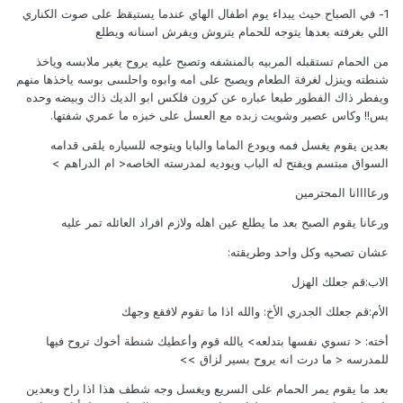
1- في الصباح حيث يبداء يوم اطفال الهاي عندما يستيقظ على صوت الكناري
اللي بغرفته بعدها يتوجه للحمام يتروش ويفرش اسنانه ويطلع
من الحمام تستقبله المربيه بالمنشفه وتصبح عليه يروح يغير ملابسه وياخذ
شنطته وينزل لغرفة الطعام ويصبح على امه وابوه واحلىىىى بوسه ياخذها منهم
ويفطر ذاك الفطور طبعا عباره عن كرون فلكس ابو الديك ذاك وبيضه وحده
بس!! وكاس عصير وشويت زبده مع العسل على خبزه ما عمري شفتها.
بعدين يقوم يغسل فمه ويودع الماما والبابا ويتوجه للسياره يلقى قدامه
السواق مبتسم ويفتح له الباب ويوديه لمدرسته الخاصه< ام الدراهم >
ورعاااانا المحترمين
ورعانا يقوم الصبح بعد ما يطلع عين اهله ولازم افراد العائله تمر عليه
عشان تصحيه وكل واحد وطريقته:
الاب:قم جعلك الهزل
الأم:قم جعلك الجدري الأخ: والله اذا ما تقوم لافقع وجهك
أخته: < تسوي نفسها بتدلعه> يالله قوم وأعطيك شنطة أخوك تروح فيها
للمدرسه < ما درت انه يروح بسير لزاق >>
بعد ما يقوم يمر الحمام على السريع ويغسل وجه شطف هذا اذا راح وبعدين