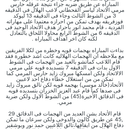
المباراه عن طريق ضربه جزاء نتيجة عرقله حارس
مرمي الاتحاد لياسر القحطاني لاعب الهلال فى الدقيقه
3 من الشوط الثالث وجاء فى الدقيقه 13 ليوكد
فوزفريقه بهدف تمكن من احرازه معتمدا على مهاراته
الفردية ، قام محمد انور باحراز هدف الأتحاد الوحيد فى
الدقيقه 6 من الشوط الرابع محاولا اللحاق بالتعادل
لكنه كان اخر اهداف المباراه .
بداءت المباراه بهجمات قويه وخطره من لكلا الفريقين
مع ملاحظه ان الهجمات الهلاليه كانت اشد خطورة فقد
قام اللاعب كماتشو بالعيد من الهجمات فى الشوط
الاول بدات فى الدقيقه 7 بتسديده قويه علي مرمي
الالاتحاد ولكن امسكها مبروك زايد حارس المرمي كما
تمكن من من استغلال خطاء دفاع احد لاعبين
الأتحاد(خالد موسي) بهجمه قويه لكن تالق مبروك زايد
فى صدها كما قام عبد العزيز الخزران بتسديده قويه
فى الدقائق الأخيرة(45) من الشوط الاول ولكن ضربة
مرمي.
قام الأتحاد بشن العديد من الهجمات فى الدقائق 29
,45 عن طريق كالون والدوخى ولكن سرعان ما تمكن
دفاع الهلال من ايقافها،تالق اللاعبين حمد نور وبوشقير