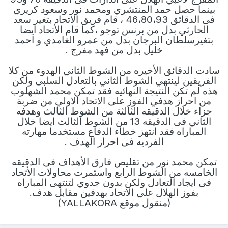
بينما حصل حمد المنتشري ومحمد نور وسعود كريري
فى الدقائق 46،80،93 ، قام فريق الاتحاد بتغير سعد
الحارثي بدل من برنس توجو ،كما قام الأتحاد ايضا
بتغيرسلطان البرجان بدل من عمرو الغامدي و احمد
خليل بدل من فهد مفرج .
سادت الدقائق الأخيره من الشوط الثاني الهدوء من كلا
الفريقين لينتهي الشوط الثاني بالتعادل السلبى ولكن
هذه لم تكن النتيجة النهائيه فقد تمكن محمد الشهلوب
من احراز هدفي الفوز على الاتحاد الاولي من ضربة
جزاء خلال الدقيقه الثالثة من الشوط الثالث وهدفه
الثاني فى الدقيقه 13 من الشوط الثالث ايضا خلال
المباراه فقد انتهز خطاء الدفاع مستخدما مهارته
الفرديه فى احراز الهدف .
تمكن محمد نور من تقليص فارق الأهداف فى الدقيقه
الخامسه من الشوط الرابع واستمرت محاولات الأتحاد
فى ايجاد التعادل ولكن بدون جدوي لتنتهى المباراه
بفوز الهلال علي الاتحاد بهدفين مقابل هدف.
(منقول موقع YALLAKORA)