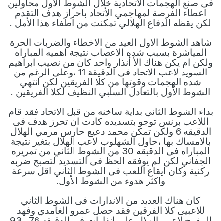
فى صنع الهجمات الأتحادية خلال الشوط الاول محاولين
اعطاء الفرصة لمهاجمي الأتحاد باحراز هدف التقدم
لكن يقظه الدفاع الهلالي تمكنت من اطفاء هذا الأمل .
شاهد الشوط الاول العيد من الاخطاء والضربات الحرة
المياشرة بسبب شده الاعصاب نتيجة اهميه المباراه
ولكن ام يكن هناك الأ أنذار واحد كان من نصيب ابراهيم
السويد لاعب الاتحاد فى الدقيقة 11 ،وعلى الرغم من
شده الهجمات وقوتها من كلا الفريقين لكن انتهي
الشوط الأول بالتعادل السلبي النظيف لكلا الفريقين .
بداء الشوط الثاني بداية ساخنه من قبل الاتحاد فقد قام
اللاعب برنس توجو بتسديده كادت ان تحرز هدف فى
الدقيقه 6 ولكن تمكن محمد دعيع حارس مرمي الهلال
بالامساك بها ،حاول الشهلوب لاعب الهلال بتغير نتيجة
المباراه فى الدقيقه 30 من الشوط الثاني من تمريره
الجفاني لكن لم يوفقه الحظ فى التسديد لتصبح ضربه
ركنية وكان ايقاع اللعب فى الشوط الثاني اقل سرعة
واكثر هدوء من الشوط الأول.
كان هناك العديد من الانذارات فى الشوط الثاني
للاعبيى كلا الفرقين فقد حصل عمرو الغامدي وفهد
المفرج لاعبي الهلال على انذارات فى الدقيقه 76 و93