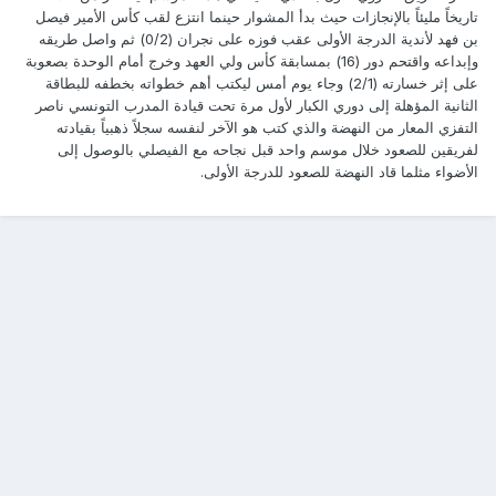
تاريخاً مليئاً بالإنجازات حيث بدأ المشوار حينما انتزع لقب كأس الأمير فيصل
بن فهد لأندية الدرجة الأولى عقب فوزه على نجران (0/2) ثم واصل طريقه
وإبداعه واقتحم دور (16) بمسابقة كأس ولي العهد وخرج أمام الوحدة بصعوبة
على إثر خسارته (2/1) وجاء يوم أمس ليكتب أهم خطواته بخطفه للبطاقة
الثانية المؤهلة إلى دوري الكبار لأول مرة تحت قيادة المدرب التونسي ناصر
التفزي المعار من النهضة والذي كتب هو الآخر لنفسه سجلاً ذهبياً بقيادته
لفريقين للصعود خلال موسم واحد قبل نجاحه مع الفيصلي بالوصول إلى
الأضواء مثلما قاد النهضة للصعود للدرجة الأولى.