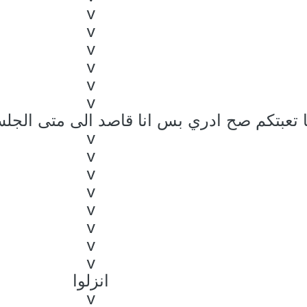
v
v
v
v
v
v
ا تعبتكم صح ادري بس انا قاصد الى متى الجل
v
v
v
v
v
v
v
v
انزلوا
v