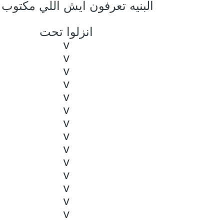
البنيه تعرفون ايش اللي مكتوب ل
انزلوا تحت
v
v
v
v
v
v
v
v
v
v
v
v
v
v