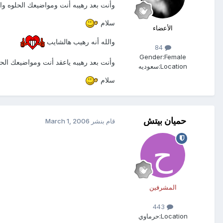
وأنت بعد رهيبه أنت ومواضيعك الحلوه وال
سلام
الأعضاء
والله أنه رهيب هالشايب
84
Gender:
Female
وأنت بعد رهيبه ياعقد أنت ومواضيعك الحل
Location:
سعوديه
سلام
حميان بيتش
قام بنشر
March 1, 2006
المشرفين
443
Location:
حرماوي