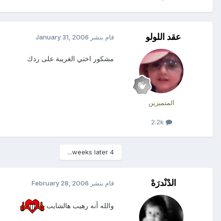
عقد اللولو
قام بنشر
January 31, 2006
مشكور اختي الغريبة على ردك
المتميزين
2.2k
4 weeks later...
الدْنْدرَهْ
قام بنشر
February 28, 2006
والله أنه رهيب هالشايب