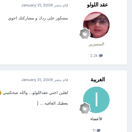
عقد اللولو
قام بنشر
January 31, 2006
مشكور على ردك و مشاركتك اخوي
المتميزين
2.2k
الغريبة
قام بنشر
January 31, 2006
اهلين اختي عقداللولو.... والله ضحكتيني
يعطيك العافيه .... [
الأعضاء
11