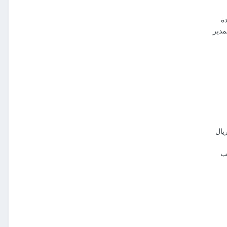
دة
مدير
يب