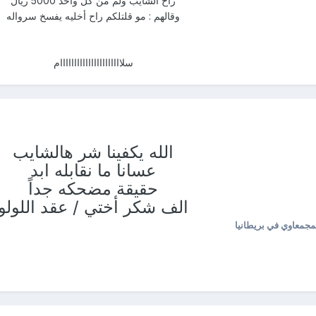
راح الشايب ولم من كل واحد 5000 ريال
وقالهم : مو قلتلكم راح أخليه يفسخ سرواله
سلاااااااااااااااااااااام
الله يكفينا شر هالشايب
عسانا ما نقابله ابد
حقيقة مضحكه جداً
الف شكر أختي / عقد اللولو
جمعاوي في بريطانيا