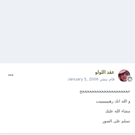
عقد اللولو
قام بنشر
January 5, 2006
خخخخخخخخخخخخخخخخخخخخخ
و الله انك رهييييييييب
مشاء الله عليك
تسلم على الصور