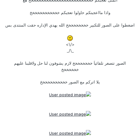
اتمنى تعجبكم خخخخخخخخخخخخخخخخخخخخخخخخخخ هع
واذا مااعجبتكم حاولوا تعجبكم خخخخخخخخخخخخ
اضغطوا على الصور للتكبير خخخخخخخخخ الله يهدي الإداره حقت المنتدى بس
</\>
_\/_
الصور تتصغر تلقائياَ خخخخخخخخ لازم يشوفون لنا حل ولاقلبنا عليهم
خخخخخخخ
يلا اتركم مع الصور خخخخخخخخخخخ