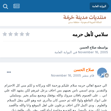
البوابة العامة
سلامي لأهل حرمه
بواسطه
صلاح الحسن
November 16, 2005
في
البوابة العامة
صلاح الحسن
قام بنشر
November 16, 2005
الي جميع اهالي حرمه سلام عليكم ورحمة الله وبركاته و لكم مني كل الاحترام
والتقدير ..ودي اسمي ناس بعينهم بس اخاف يزعل غيرهم لكن يشهد الله علي
اني ... على العموم يافلان مبروك والله يوفقك ويجمع بينكم بخير ..وسلملي
على ابوك القاطع ولولا الله ثم حسن كان ماأدري عنه وهو اللي ينقل السلام
والعلوم .. ودي اكمل لاكن اخاف يزعلون علي اهل الموقع وانا والله ماأقصد
شيئ لكن ودي بالوصل مع الجميع وخاصة ابناء العم ..وفي بالي طلعة ذيك