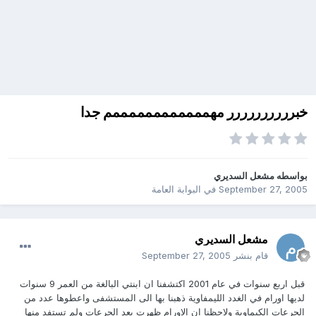
خبرررررررررر مهممممممممممممم جدا
بواسطه
مشعل السديري
September 27, 2005
في
البوابة العامة
مشعل السديري
قام بنشر
September 27, 2005
قبل اربع سنوات في عام 2001 اكتشفنا ان ابنتي البالغة من العمر 9 سنوات
لديها اورام في الغدد الليمفاوية ذهبنا بها الى المستشفى واعطوها عدد من
الجرعات الكيماوية ولاحظنا ان الاورام ظهرت بعد الجرعات ولم تستفد منها