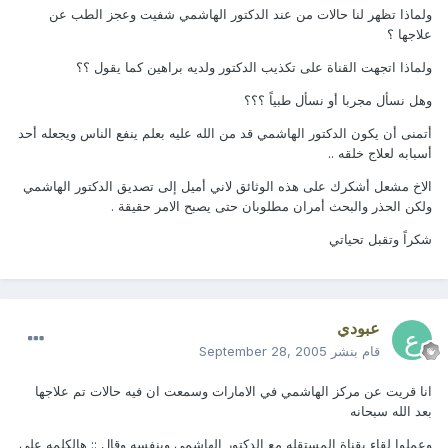
ولماذا تظهر لنا حالات من عند الدكتور الهاشمي شفيت وعجز الطب عن
علاجها ؟
ولماذا اتجهت القناة على تكذيب الدكتور ولديه براهين كما يقول ؟؟
وهل نسأل مجربا أو نسأل طبياً ؟؟؟
أتمنى أن يكون الدكتور الهاشمي قد من الله عليه بعلم ينفع الناس ويجعله أحد
أسبابه لعلاج خلقه ..
الاخ مشعل أشكرك على هذه الوثائق لاني أميل إلى تصديق الدكتور الهاشمي
ولكن الحذر والبحث أمران مطلوبان حتى يصبح الامر حقيقة .
شكراً وتقبل تحياتي
عبودي
قام بنشر
September 28, 2005
انا قريت عن مركز الهاشمي في الامارات وسمعت ان فيه حالات تم علاجها
بعد الله سبحانه
وعملوا لقاء بقناة المستقله مع الدكتور الهاشمي وبنفسه وقال :: هالكلمه على