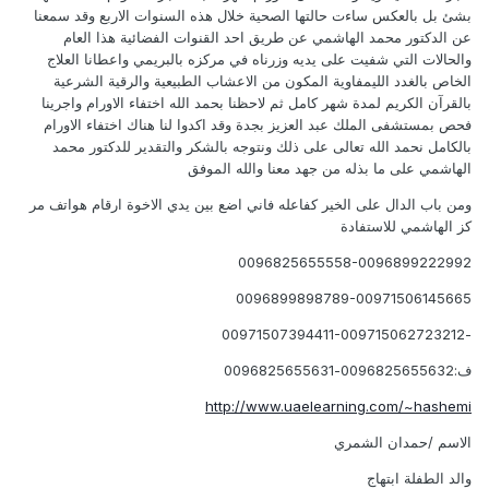
بشئ بل بالعكس ساءت حالتها الصحية خلال هذه السنوات الاربع وقد سمعنا
عن الدكتور محمد الهاشمي عن طريق احد القنوات الفضائية هذا العام
والحالات التي شفيت على يديه وزرناه في مركزه بالبريمي واعطانا العلاج
الخاص بالغدد الليمفاوية المكون من الاعشاب الطبيعية والرقية الشرعية
بالقرآن الكريم لمدة شهر كامل ثم لاحظنا بحمد الله اختفاء الاورام واجرينا
فحص بمستشفى الملك عبد العزيز بجدة وقد اكدوا لنا هناك اختفاء الاورام
بالكامل نحمد الله تعالى على ذلك ونتوجه بالشكر والتقدير للدكتور محمد
الهاشمي على ما بذله من جهد معنا والله الموفق
ومن باب الدال على الخير كفاعله فاني اضع بين يدي الاخوة ارقام هواتف مر
كز الهاشمي للاستفادة
0096825655558-0096899222992
0096899898789-00971506145665
-00971507394411-009715062723212
ف:0096825655632-0096825655631
http://www.uaelearning.com/~hashemi
الاسم /حمدان الشمري
والد الطفلة ابتهاج