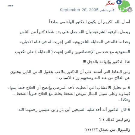
سكر
قام بنشر
September 28, 2005
أسال الله الكريم أن يكون الدكتور الهاشمي صادقاً
ويعمل بالرقية الشرعية وان الله جعل على يده شفاء كثيراً من الناس
وهذا ما قاله في المقابلة التلفزيونية التي إجريت له في قناة الاخبارية
السعودية مع عدد من الإختصاصيين والتي إنتهت ( المقابلة ) على تكذيب
هذا الدكتور وإتهامه بالدجل !!!
ومن النقاط التي أستند على أن الدكتور يتلاعب بعقول الناس الذين يبحثون
عن العلاج من عند الله وسعيهم وراء الاسباب :
# تم تحليل الاعشاب التي أعطيت لاحد المرضى وإتضح أن العلاج خلط بمواد
كيماوية وعلى سبيل المثال مريض الضغظ يخلط مع العلاج حبوباً الضغظ ..
وهكذا .
# قال الدكتور أنه أحد طلبة الشيخين أبن باز وابن عثيمين رحمهما الله
وهو ليس كذلك ؟ ؟
والسؤال من نصدق ؟؟؟؟؟؟