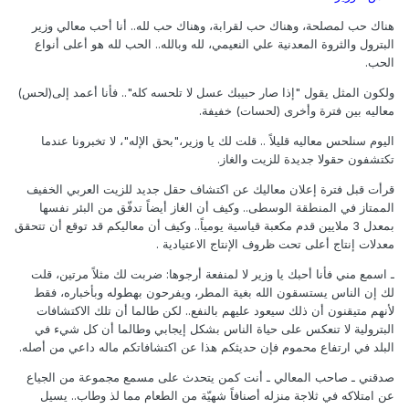
هناك حب لمصلحة، وهناك حب لقرابة، وهناك حب لله.. أنا أحب معالي وزير
البترول والثروة المعدنية علي النعيمي، لله وبالله.. الحب لله هو أعلى أنواع
الحب.
ولكون المثل يقول "إذا صار حبيبك عسل لا تلحسه كله".. فأنا أعمد إلى(لحس)
معاليه بين فترة وأخرى (لحسات) خفيفة.
اليوم سنلحس معاليه قليلاً .. قلت لك يا وزير،"بحق الإله"، لا تخبرونا عندما
تكتشفون حقولا جديدة للزيت والغاز.
قرأت قبل فترة إعلان معاليك عن اكتشاف حقل جديد للزيت العربي الخفيف
الممتاز في المنطقة الوسطى.. وكيف أن الغاز أيضاً تدفّق من البئر نفسها
بمعدل 3 ملايين قدم مكعبة قياسية يومياً.. وكيف أن معاليكم قد توقع أن تتحقق
معدلات إنتاج أعلى تحت ظروف الإنتاج الاعتيادية .
ـ اسمع مني فأنا أحبك يا وزير لا لمنفعة أرجوها: ضربت لك مثلاً مرتين، قلت
لك إن الناس يستسقون الله بغية المطر، ويفرحون بهطوله وبأخباره، فقط
لأنهم متيقنون أن ذلك سيعود عليهم بالنفع.. لكن طالما أن تلك الاكتشافات
البترولية لا تنعكس على حياة الناس بشكل إيجابي وطالما أن كل شيء في
البلد في ارتفاع محموم فإن حديثكم هذا عن اكتشافاتكم ماله داعي من أصله.
صدقني ـ صاحب المعالي ـ أنت كمن يتحدث على مسمع مجموعة من الجياع
عن امتلاكه في ثلاجة منزله أصنافاً شهيّة من الطعام مما لذ وطاب.. يسيل