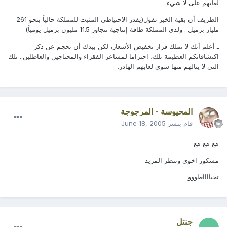
لعابهم على لا شيء.
الطريف أن بقية الخبر تقول(يقدر الاحتياطي المثبت للمملكة حالياً بنحو 261
مليار برميل . ولدى المملكة طاقة إنتاجية تتجاوز 11.5 مليون برميل يومياً)
ـ أعلم أنك لا تملك قرار تخفيض الأسعار، لكن بيدك أن تحجم عن ذكر
اكتشافاتكم العظيمة تلك، احتراما لمشاعر الفقراء والمحتاجين والعاطلين.. تلك
التي لا ينالهم منها سوى لعابهم الهادر.
المحيوسة - المرجوجة
قام بنشر
June 18, 2005
هع هع هع
مشكور اخوي ونتظر المزيد
تحيااااطووو
جنتل