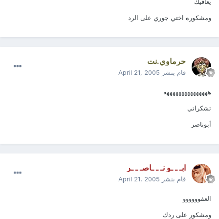
يعافيك
ومشكوره اختي جوري على الرد
حرماوي.نت
قام بنشر
April 21, 2005
هههههههههههههههه
تشكراتي
أبوناصر
ابـ ـ ـو نـ ـ ـاصـ ـ ـر
قام بنشر
April 21, 2005
العفوووووو
ومشكور على ردك