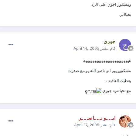
ومشكور اخوي على الرد
تحيااتي
جوري
قام بنشر
April 14, 2005
هههههههههههههههههههههههههه
مشكووووور ابو ناصر الله يوسع صدرك
يعطيك العافيه ..
مع تحياتني: جوري
ابـ ـ ـو نـ ـ ـاصـ ـ ـر
قام بنشر
April 17, 2005