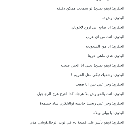
الخكري: (وهو يصيح) لو سمحت ممكن دقيقه
البدوي: وش تبا
الخكري: انا ضايع ابي اروح لاخوياي
البدوي: انت من اي عرب
الخكري: انا من السعوديه
البدوي هذي ماهي عربنا
الخكري: (وهو يصيح) يعني انا الحين ضعت
البدوي: وشفيك تبكي مثل الحريم ؟
الخكري: وخر عني بس انا ضعت
البدوي: انت يالخو وش بلا هرجك كذا اهرج هرج الرجاجيل
الخكري: وخر عني ريحتك خايسه (والخكري ساد خشمه)
البدوي: يا ويلي ويلاه
الخكري: (وهو يأشر على قطعة دم في ثوب الرجال)وشي هذي