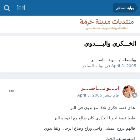
بوابة الساخر
الخـــكري والبــــدوي
بواسطه
ابـ ـ ـو نـ ـ ـاصـ ـ ـر
April 3, 2005
في
بوابة الساخر
ابـ ـ ـو نـ ـ ـاصـ ـ ـر
قام بنشر
April 3, 2005
هذي قصة خكري تلاقا مع بدوي في البر
طبعا قصة اخونا الخكري كان طالع مع اخوياه البر
قالهم بروح اتمشى واجي وراح وضاع الرجال ولقا بدوي
اسسسمعو الحوار