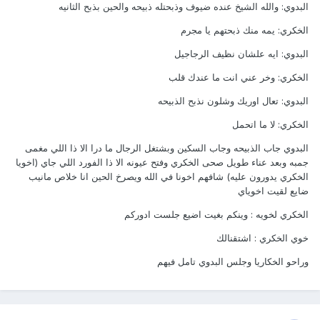
البدوي: والله الشيخ عنده ضيوف وذبحتله ذبيحه والحين بذبح الثانيه
الخكري: يمه منك ذبحتهم يا مجرم
البدوي: ايه علشان نظيف الرجاجيل
الخكري: وخر عني انت ما عندك قلب
البدوي: تعال اوريك وشلون نذبح الذبيحه
الخكري: لا ما اتحمل
البدوي جاب الذبيحه وجاب السكين وبشتغل الرجال ما درا الا ذا اللي مغمى
جمبه وبعد عناء طويل صحى الخكري وفتح عيونه الا ذا الفورد اللي جاي (اخويا
الخكري يدورون عليه) شافهم اخونا في الله ويصرخ الحين انا خلاص مانيب
ضايع لقيت اخوياي
الخكري لخويه : وينكم بغيت اضيع جلست ادوركم
خوي الخكري : اشتقنالك
وراحو الخكاريا وجلس البدوي تامل فيهم