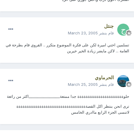
جنتل
قام بنشر
March 23, 2005
تسلمين اختي اميرة لكن على فكرة الموضوع متكرر .. القروي قام بطرحة في
العامة ... لاكن مايضر زيادة الخير خيرين
الحرماوي
قام بنشر
March 25, 2005
حلوةةةةةةةةةةةةةةةةةةةةةة جدا ممتعة,,,,,,,,,,,,,,,,,,,,,,,,,,اكثر من رائعة
ترى انحن بنتظر اكل القصةةةةةةةةةةةةةةةةةةةةةةةةةةةةةةةةةة
لاتنسى الجزء الرابع ماادري الخامس