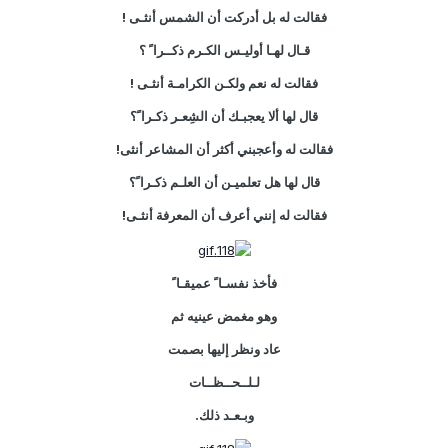
فقالت له بل أدركت أن الشمس أنثـى !
قـال لهـا أوليـس الكـرم ذكــرا ً ؟
فقالت له نعم ولكـن الكرامـة أنثـى !
قال لها ألا يعجبـك أن الشِعـر ذكـرا ً؟
فقالت له وأعجبني أكثر أن المشاعر أنثى!
قال لها هل تعلميـن أن العلـم ذكـرا ً؟
فقالت له إنني أعرف أن المعرفة أنثـى!
فأخذ نفسـا ً عميقـا ً
وهو مغمض عينيه ثم
عاد ونظر إليها بصمت
لـلــحــظــات
وبـعـد ذلك.