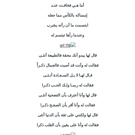
أما هـي فخافـت عنـد
إمساكه بالكأس مما جعله
ابتسمت ما أن رأته يشرب
وعندما رآها تبتسم له
قال لها يبدو أنك محقة فالطبيعة أنثـى
فقالت له وأنت قد أصبت فالجمال ذكـراً
قـال لهـا لا بـل السـعـادة أنـثـى
فقالت له ربمـا ولـك الحـب ذكـرا
قال لها وأنا أعترف بأن التضحية أنثـى
فقالت له وأنا أقر بأن الصفـح ذكـرا
قال لها ولكنني على ثقة بأن الدنيا أنثى
فقالت له وأنا على يقين بأن القلب ذكرا