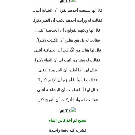
قال لها سمعت أحدهم يقول أن الخيانة أنثى.
فقالت له ورأيت أحدهم يكتب أن الغدر ذكرا.
قال لها ولكنهم يقولون أن الخديعـة أنثـى.
فقالت له بل هن يقلـن أن الكـذب ذكـرا ً.
قال لها هناك من أكّد لـي أن الحماقـة أنثـى
فقالت له وهنا من أثبت لي أن الغباء ذكـرا
قـال لهـا أنـا أظـن أن الجريمـة أنـثـى
فقالـت لـه وأنـا أجـزم أن الإثـم ذكـرا ً
قـال لهـا أنـا تعلمـت أن البشاعـة أنثـى
فقالـت لـه وأنـا أدركـت أن القبـح ذكرا
تنحنح ثم أخذ كأس الماء
فشربه كله دفعة واحـدة