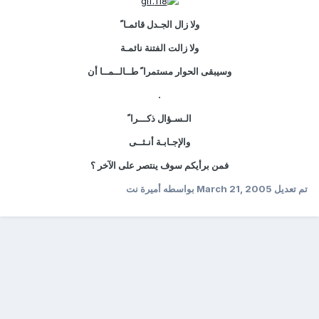
ولا زال الجـدل قائمـا ً
ولا زالت الفتنة نائمـة
وسيبقى الحوار مستمرا ً طــالــمــا أن
.
الـسـؤال ذكـــرا ً
والإجـابـة أنـثــى
فمن برأيكم سوف ينتصر على الآخر ؟
تم تعديل
March 21, 2005
بواسطه أميرة نت