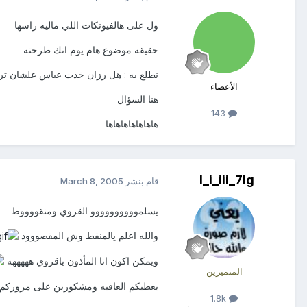
ول على هالفيونكات اللي ماليه راسها
حقيقه موضوع هام يوم انك طرحته
نطلع به : هل رزان خذت عباس علشان ترب
الأعضاء
هنا السؤال
143
هاهاهاهاهاهاها
l_i_iii_7lg
قام بنشر
March 8, 2005
يسلموووووووووو القروي ومنقووووط
والله اعلم يالمنقط وش المقصووود
ويمكن اكون انا المأذون ياقروي هههههه
المتميزين
يعطيكم العافيه ومشكورين على مروركم
1.8k