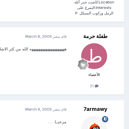
Location:
كاشت حدر أثله
Interests:
التمرغ على
الرمل وركوب السيكل :P
طفلة حرمة
قام بنشر
March 8, 2005
ههههههههههههههههههههه الله من كثر الا
الأعضاء
21
7armawy
قام بنشر
March 9, 2005
مرحبــا . . .