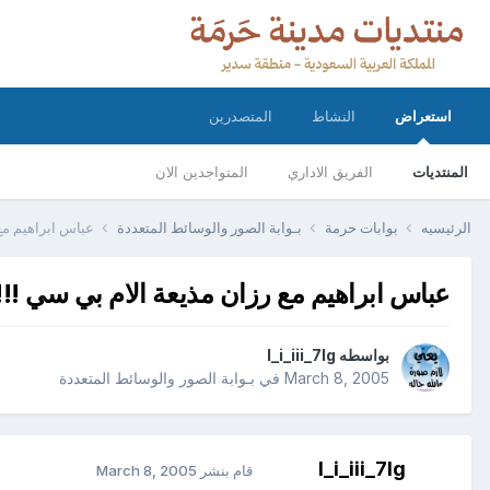
استعراض
النشاط
المتصدرين
المنتديات
الفريق الاداري
المتواجدين الان
الرئيسيه
بوابات حرمة
بـوابة الصور والوسائط المتعددة
عباس ابراهيم مع 
عباس ابراهيم مع رزان مذيعة الام بي سي !!!
بواسطه
l_i_iii_7lg
March 8, 2005
في
بـوابة الصور والوسائط المتعددة
l_i_iii_7lg
قام بنشر
March 8, 2005