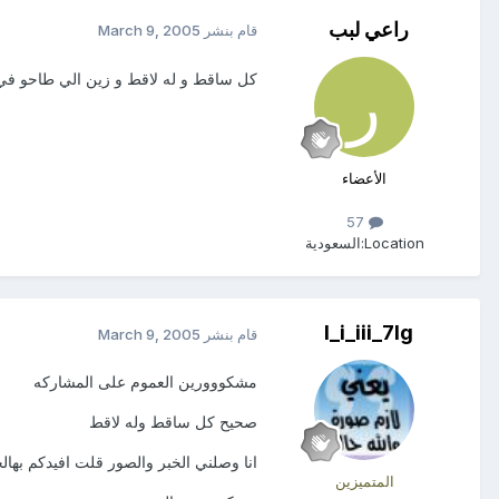
راعي لبب
قام بنشر
March 9, 2005
كل ساقط و له لاقط و زين الي طاحو ف
الأعضاء
57
Location:
السعودية
l_i_iii_7lg
قام بنشر
March 9, 2005
مشكووورين العموم على المشاركه
صحيح كل ساقط وله لاقط
انا وصلني الخبر والصور قلت افيدكم بهالخ
المتميزين