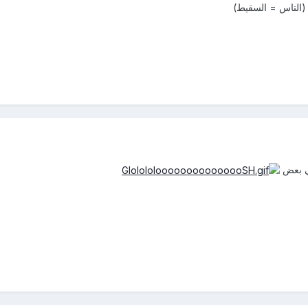
 (الناس = السقيط)
ي بعض