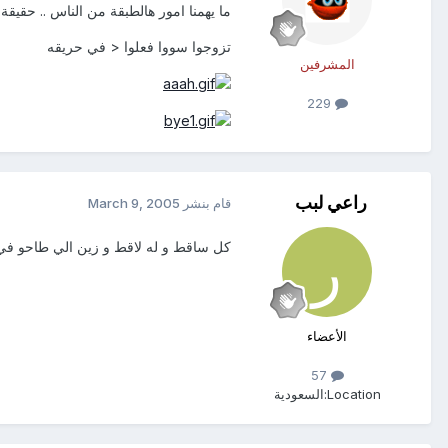
ما يهمنا امور هالطبقة من الناس .. حقيقة
تزوجوا سووا فعلوا < في حريقه
المشرفين
229
راعي لبب
قام بنشر
March 9, 2005
كل ساقط و له لاقط و زين الي طاحو ف
الأعضاء
57
Location:
السعودية