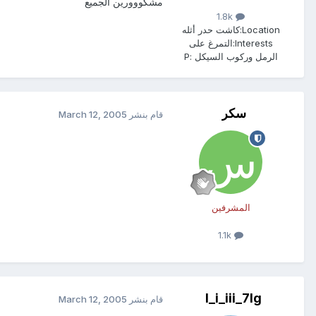
مشكووورين الجميع
1.8k
Location:
كاشت حدر أثله
Interests:
التمرغ على
الرمل وركوب السيكل :P
سكر
قام بنشر
March 12, 2005
المشرفين
1.1k
l_i_iii_7lg
قام بنشر
March 12, 2005