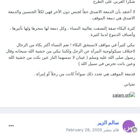
شكرا العربي على الطرح
لا أعتقد بأن الدمعة الاصدق حقاً لجنس دون الأخر فهي لكلاً الجنسين والدمعة
الاصدق هي دمعة الموقف .
كثرة البكاء صفة إلتصقت بغالبية النساء ، وكل دمعة لها سحرها ولها تأثيرها ،
وأصناف الدموع لدينا كثيرة .
نبكي كثيراً في مواقف لاتستحق البكاء ! نعم النساء أكثر بكاء من الرجال
لاختلاف سيكولوجية المرأة عن الرجل ولكننا نبكي من خشية الله سبحانه وقال
رسول ‏‏صلى الله عليه وسلم ‏( ‏عينان لا تمسهما النار عين بكت من خشية الله
وعين باتت تحرس في سبيل الله )
فدمعة الموقف هي تحدد ذلك سواءاً كانت من رجلاً أو إمراة .
تحياتي
سالم الزير
قام بنشر
February 28, 2005