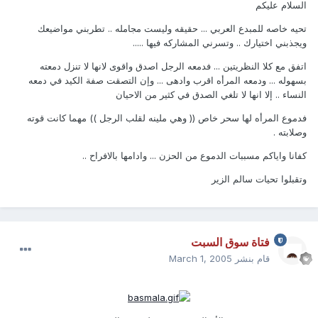
السلام عليكم
تحيه خاصه للمبدع العربي ... حقيقه وليست مجامله .. تطربني مواضيعك
ويجذبني اختيارك .. وتسرني المشاركه فيها .....
اتفق مع كلا النظريتين ... فدمعه الرجل اصدق واقوى لانها لا تنزل دمعته
بسهوله ... ودمعه المرأه اقرب وادهى ... وإن التصقت صفة الكيد في دمعه
النساء .. إلا انها لا تلغي الصدق في كثير من الاحيان
فدموع المرأه لها سحر خاص (( وهي ملينه لقلب الرجل )) مهما كانت قوته
وصلابته .
كفانا واياكم مسببات الدموع من الحزن ... وادامها بالافراح ..
وتقبلوا تحيات سالم الزير
فتاة سوق السبت
قام بنشر
March 1, 2005