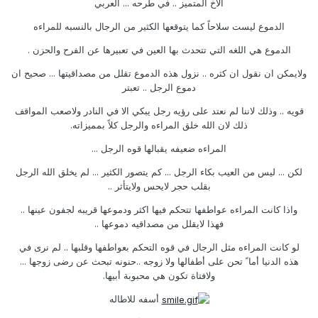
الأخ المتميز .. في طرحه ... العربي
الدموع ليست سلاحاً كما يتوقعها الكثير من الرجال بالنسبه للمراءه
الدموع هي اللغه التي تتحدث بها العين في تعبيرها عن الفرح والحزن .
ولايمكن ان نقول ان كثره .. نزول هذه الدموع تقلل من مصداقيتها ... صحيح ان
دموع الرجل .. تعبتر
قويه .. وذلك لاننا لم نعتد على رؤيه رجل يبكي الا في النادر ولاصعب المواقف
ذلك لان الله خلق المراءه والرجل كلاً بمميزاته.
المراءه ضعيفه يقبالها قوه الرجل ...
لكن ... ليس من العيب بكاء الرجل ... كم يتصور الكثير ... لم يخلق الله الرجل
بقلب حجر لايحس ولايتأثر ..
واذا كانت المراءه عواطفها تتحكم فيها اكثر ودموعها قريبه لجفون عينها ..
فهذا لايقلل من مصداقيه دموعها ..
لو كانت المراءه مثل الرجال في قوه التحكم بعواطفها وقلبها .. لم نرى في
هذه الدنيا أما ً تحن على أطفالها ولا زوجه ..حنونه تبحث عن رضى زوجها ...
ولافتاة تكون هي محبوبة أبيها.
أسفه للاطاله