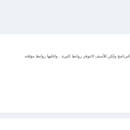
لبرنامج ولكن للأسف لاتتوفر روابط كثيرة .. واغلبها روابط مؤقته