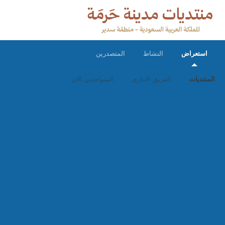
استعراض
النشاط
المتصدرين
المنتديات
الفريق الاداري
المتواجدين الان