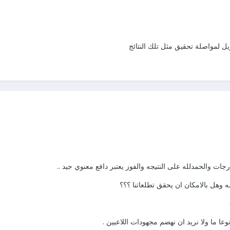
ل لمواصلة تحقيق مثل تلك النتائج
رجات والحمدلله على النتيجه والفوز يعتبر دافع معنوي جيد ..
هل بالامكان ان يحقق تطلعاتنا ؟؟؟
ا ما ولا نريد ان نهضم مجهودات اللاعبين .