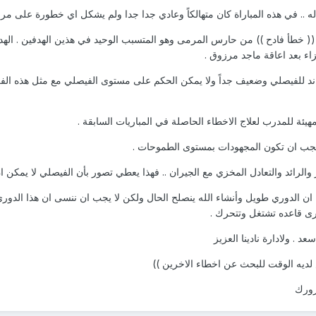
له .. في هذه المباراة كان متهالكاً وعادي جدا جدا ولم يشكل اي خطورة على مرمان
اه .. (( خطأ فادح )) من حارس المرمى وهو المتسبب الوحيد في هذين الهدفين . ا
اء بعد اعاقة ماجد مرزوق .
 ند للفيصلي وضعيف جداً ولا يمكن الحكم على مستوى الفيصلي مع مثل هذه الفرق 
هيئة للمدرب لعلاج الاخطاء الحاصلة في المباريات السابقة .
 يجب ان تكون المجهودات بمستوى الطموحات .
ر والرائد والتعادل المخزي مع الجيران .. فهذا يعطي تصور بأن الفيصلي لا يمكن ان 
 ان الدوري طويل وأنشاء الله ينصلح الحال ولكن لا يجب ان ننسى ان هذا الدو
اخرى قاعده تشتغل وتتحرك .
 . ولادارة نادينا العزيز
لديه الوقت للبحث عن اخطاء الاخرين ))
رورك