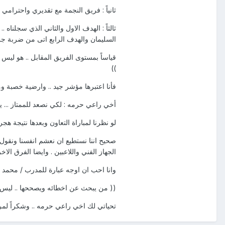
ثانياً : فريق النجمة مع تقديري واحترامي 
ثالثاً : الهدف الاول والثاني الذي سجلن
السليمان والهدف الرابع اتى من ضربة جز
قياساً بمستوى الفريق المقابل .. هو ليس
))
فأنا اعتبرها مؤشر جيد .. وارضية خصبة وم
أخي راعي حرمه : لكي نصعد للممتاز ...
لو نظرنا لمباراة التعاون وبعدها نتيجة هج
صحيح اننا نستطيع ان نعشم انفسنا ونقول
الجهاز الفني واللاعبين . وايضا الفرق ال
وانا احب ان اوجه عبارة للمدرب / محمد سعد
(( من يبحث عن اخطائه ويصححها .. ليس 
تحياتي لك اخي راعي حرمه .. وشكراً لم