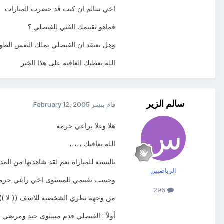
اخي سالم ان كنت قد حضرت المبارات
فماهو تقييمك الفني للفيصلي ؟
وهل تعتقد ان الفيصلي يملك النفس الطوي
الله يعطيك العافيه على هذا الخبر
سالم الزير
قام بنشر
February 12, 2005
هلا وغلا براعي حرمه
الله يعافيك ،،،،،
بالنسبة للمباراة نعم لقد شاهدتها من المد
الرياضيين
وحسب تقييمي للمستوى اخي راعي حرمه و
296
من وجهة نظري الشخصية للاسف (( لا ))
أولاً : الفيصلي قدم مستوى جيد ومرضي نوع