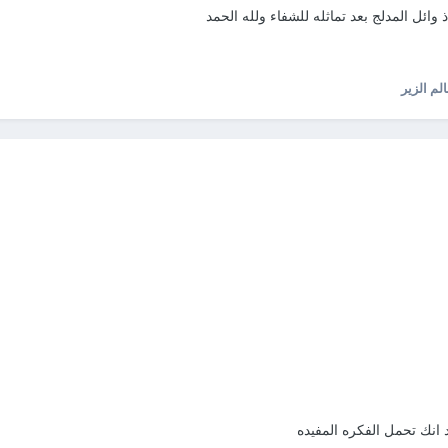
ذ وائل المدلج بعد تماثله للشفاء ولله الحمد
م الزير
د انك تحمل الفكره المفيده