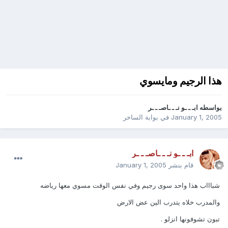
هذا الرجيم ومايسوي
بواسطه
ابـ ـ ـو نـ ـ ـاصـ ـ ـر
January 1, 2005
في
بوابة الساخر
ابـ ـ ـو نـ ـ ـاصـ ـ ـر
قام بنشر
January 1, 2005
شباااب هذا واحد سوى رجيم وفي نفس الوقت مسوي معها رياضه
والمدرب خلاه يتدرب الين عض الارض
تبون تشوفونها انزلو .