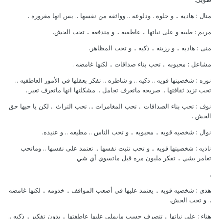
منال : هاديه .. و حلوه . ودلوعه .. وواثقه من نفسها .. بس انها مغروره .
مريم : طيبه و على نياتها .. عاطفيه .. و مندفعه .. تحب الحش.
منى : هاديه .. و رزينه .. ذكيه .. و تحب المظاهر.
مشاعل : محبوبه .. تحب بناء صداقات .. لكنها غامضه .
نوره : شخصيتها قويه .. ذكيه .. و شاطره .. تفكر بعقلها في الأمور العاطفيه ..
تحب تزيد ثقافتها .. صريحه ماتعرف تجامل .. مشكلتها انها ماتعرف تعبر..
نوف : تحب بناء الصداقات .. تحب المغامرات ... تحب التراث .. لكن يا حبها حق
الحش .
نوال : شخصيه قويه .. محبوبه .. و تحب الناس .. مطيعه .. و عنيده.
ناديه : شخصيتها قويه .. و تحب تثبت نفسها .. تعتمد على نفسها .. وماتحب
تغامر بشي .. تفكر مليون مره قبل ماتسوي أي شي
.
هدى : شخصيه قويه .. يعتمد عليها في أصعب المواقف .. خدومه .. لكنها غامضه
.. و تحب الحش.
هناء : على نياتها .. تتصرف حسب مايملي عليها عاطفتها .. بدون تفكير .. ذكيه ..