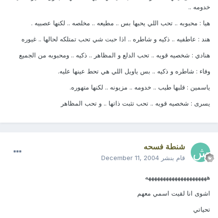
خدومه ..
هيا : محبوبه .. تحب اللي يحبها بس .. مطيعه .. مخلصه .. لكنها عصبيه .
هند : عاطفيه .. ذكيه و شاطره .. اذا حبت شي تحب تمتلكه لحالها .. غيوره
هنادي : شخصيه قويه .. تحب الدلع و المظاهر .. ذكيه .. ومحبوبه من الجميع
وفاء : شاطره و ذكيه .. بس ياويل اللي هي تحط عينها عليه.
ياسمين : قلبها طيب .. خدومه .. مزيونه .. لكنها متهوره.
يسرى : شخصيه قويه .. تحب تثبت ذاتها .. و تحب المظاهر
شنطة فسحه
قام بنشر
December 11, 2004
هههههههههههههههههههههه
اشوى انا لقيت اسمي معهم
تحياتي