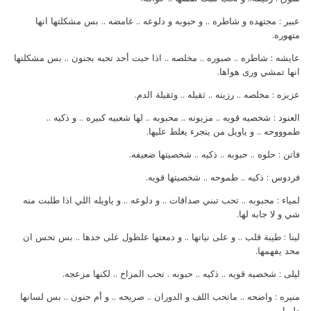
عبير : مجتهده و شاطره .. و حبوبه و دلوعه .. غامضه .. بس مشكلتها انها
متهوره.
عايشه : شاطره .. صبوره .. مخلصه .. اذا حبت أحد تحبه بجنون .. بس مشكلتها
انها تمشي ورى هواها.
عزيزه : مخلصه .. رزينه .. ثقيله .. وثقيلة الدم.
العنود : شخصيه قويه .. مزيونه .. محبوبه .. لها شعبيه كبيره .. و ذكيه ..
طموووحه .. و ياويل من يتجرء يغلط عليها.
فاتن : حلوه .. حبوبه .. ذكيه .. شخصيتها ضعيفه.
فردوس : ذكيه .. طموحه .. شخصيتها قويه.
لمياء : محبوبه .. تحب تبني صداقات .. و دلوعه .. و ياويله اللي اذا طلبت منه
شي و لا جابه لها.
لينا : طيبة قلب .. و على نياتها .. و دمعتها علطول على خدها .. بس تحس ان
محد يفهمها.
ليلى : شخصيه قويه .. ذكيه .. حبوبه . تحب المزاح .. لكنها مزعجه.
منيره : واضحه .. ماتحب اللف و الدوران .. صريحه .. و أم حنون .. بس لسانها
طويل.