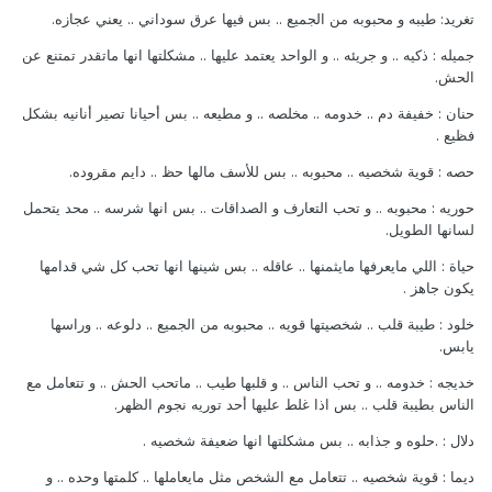
تغريد: طيبه و محبوبه من الجميع .. بس فيها عرق سوداني .. يعني عجازه.
جميله : ذكيه .. و جريئه .. و الواحد يعتمد عليها .. مشكلتها انها ماتقدر تمتنع عن
الحش.
حنان : خفيفة دم .. خدومه .. مخلصه .. و مطيعه .. بس أحيانا تصير أنانيه بشكل
فظيع .
حصه : قوية شخصيه .. محبوبه .. بس للأسف مالها حظ .. دايم مقروده.
حوريه : محبوبه .. و تحب التعارف و الصداقات .. بس انها شرسه .. محد يتحمل
لسانها الطويل.
حياة : اللي مايعرفها مايثمنها .. عاقله .. بس شينها انها تحب كل شي قدامها
يكون جاهز .
خلود : طيبة قلب .. شخصيتها قويه .. محبوبه من الجميع .. دلوعه .. وراسها
يابس.
خديجه : خدومه .. و تحب الناس .. و قلبها طيب .. ماتحب الحش .. و تتعامل مع
الناس بطيبة قلب .. بس اذا غلط عليها أحد توريه نجوم الظهر.
دلال : .حلوه و جذابه .. بس مشكلتها انها ضعيفة شخصيه .
ديما : قوية شخصيه .. تتعامل مع الشخص مثل مايعاملها .. كلمتها وحده .. و