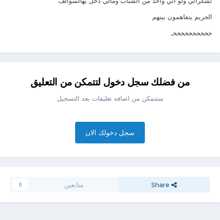
تشكراتي ولو أني واحد من الشباب ومالي دخل بهالسوالف
الحريم يتفاهمون بينهم
خخخخخخخخخخـ
من فضلك سجل دخول لتتمكن من التعليق
ستتمكن من اضافه تعليقات بعد التسجيل
سجل دخولك الان
Share
متابعين
0