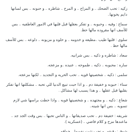
زكيه : تحب الضحك .. و المزاح .. و المرح .. شاطره .. و حنونه .. بس لسانها
دايم يخونها..
سماح : وفيه .. وحبوبه .. و تفكر بعقلها قبل قلبها في الامور العاطفيه .. بس
للأسف انها مقروده مالها حظ.
سلوى : قلبها طيب ..مطيعه و خدومه .. و حلوه و مزيونه .. دلوعه .. بس للأسف
مالها حظ .
سعاد : شاطره و ذكيه .. بس شرانيه.
ساره : محبوبه .. ذكيه .. طموحه .. عنيده ..و مزعجه.
سلمى : ذكيه .. شخصيتها قويه .. تحب الحريه و التجديد .. لكنها مزعجه.
سناء : حبوبه و خفيفة دم .. و اذا حبت تبيع الدنيا للي تحبه .. مشكلتها انها تفكر
بقلبها قبل عقلها .. و هذا يسبب لها مشاكل .
شعاع : ذكيه .. و مجتهده .. و شخصيتها قويه .. واذا حطت براسها شي لازم
تسويه .. بس انها شينه..
شريفه : خفيفة دم .. تحب صديقاتها .. و الناس تحبها .. بس وقت الجد جد ..
ماعندها مزح و كلام فاضي .. (عسكريه ).
شوق : رقيقه.. و تحب تثبت نفسها .. خوافه.