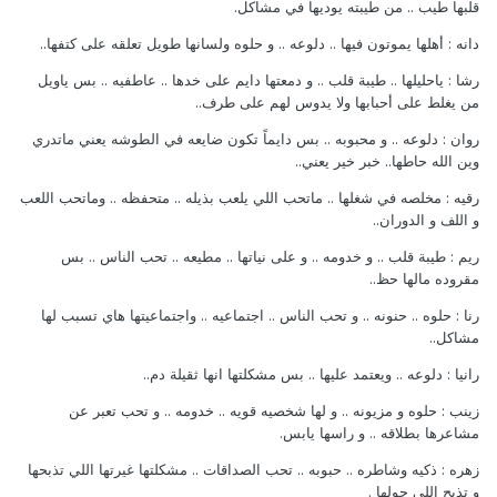
قلبها طيب .. من طيبته يوديها في مشاكل.
دانه : أهلها يموتون فيها .. دلوعه .. و حلوه ولسانها طويل تعلقه على كتفها..
رشا : ياحليلها .. طيبة قلب .. و دمعتها دايم على خدها .. عاطفيه .. بس ياويل
من يغلط على أحبابها ولا يدوس لهم على طرف..
روان : دلوعه .. و محبوبه .. بس دايماً تكون ضايعه في الطوشه يعني ماتدري
وين الله حاطها.. خبر خير يعني..
رقيه : مخلصه في شغلها .. ماتحب اللي يلعب بذيله .. متحفظه .. وماتحب اللعب
و اللف و الدوران..
ريم : طيبة قلب .. و خدومه .. و على نياتها .. مطيعه .. تحب الناس .. بس
مقروده مالها حظ..
رنا : حلوه .. حنونه .. و تحب الناس .. اجتماعيه .. واجتماعيتها هاي تسبب لها
مشاكل..
رانيا : دلوعه .. ويعتمد عليها .. بس مشكلتها انها ثقيلة دم..
زينب : حلوه و مزيونه .. و لها شخصيه قويه .. خدومه .. و تحب تعبر عن
مشاعرها بطلاقه .. و راسها يابس.
زهره : ذكيه وشاطره .. حبوبه .. تحب الصداقات .. مشكلتها غيرتها اللي تذبحها
و تذبح اللي حولها .