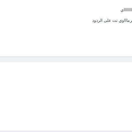
ااااااي
ماااوي نت على الردود