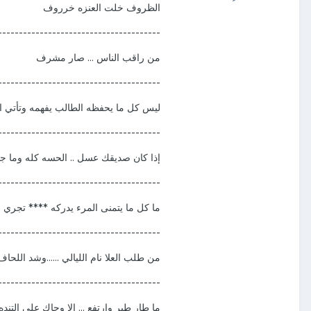
الظروف خلت العنزه خرروف
---------------------------------------
من راقب الناس ... صار مشرف
---------------------------------------
ليس كل ما يحفظه الطالب يفهمه وتأتي الاخ
---------------------------------------
إذا كان صديقك عسل .. الحسه كله وما ج
---------------------------------------
ما كل ما يتمنى المرء يدركه **** تجري
---------------------------------------
من طلب العلا نام الليالي ......وشد اللحاف
---------------------------------------
ما طار طير وارتفع ... إلا وجاك على التنده