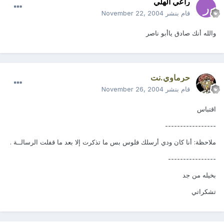
راعي الهلي
قام بنشر
November 22, 2004
والله أنك صادق ياأبو ناصر
حرماوي.نت
قام بنشر
November 26, 2004
اقتباس
-----------------
ملاحظة: أنا كان ودي أرسلك فلوس بس ما تذكرت إلا بعد ما قفلت الرسالــة .
----------------
بخيله من جد
تشكراتي