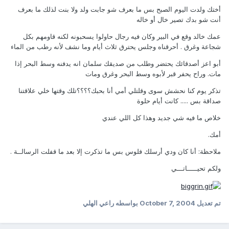
أختك ولدت اليوم الصبح بس ما بعرف شو جابت ولد ولا بنت لذلك ما بعرف
أنت شو بدك تصير خال أو خاله
عمك خالد وقع في البير وكان فيه رجال حاولوا يسحبونه لكنه قاومهم بكل
شجاعة وغرق . أحرقناه وجلس يحترق ثلاث أيام وما نشف لأنه رطب من الماء
أبو اعز أصدقائك يحتضر وطلب من صديقك سلمان انه يدفنه وسط البحر إذا
مات. وراح يحفر قبر لأبوه وسط البحر وغرق ومات
تذكر يوم كنا نحشش سوى وقلتلي أمي أنا بحبك؟؟؟؟تلك وقتها خلي علاقتنا
صداقة بس ..... كانت أيام حلوة
خلاص ما فيه شي جديد وهذا كل اللي عندي
أمك.
ملاحظة: أنا كان ودي أرسلك فلوس بس ما تذكرت إلا بعد ما قفلت الرسالــة .
ولكم تحيـــــاتـــي
تم تعديل
October 7, 2004
بواسطه راعي الهلي