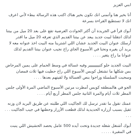
ابني العزيز
أنا بخير هنا وأتمنى انك تكون بخير هناك اكتب هذه الرسالة ببطء لأني اعرف
انك لا تستطيع القراءة بسرعة
أبوك قرأ في الجريدة أن أكثر الحوادث العرضية تقع على بعد 20 ميل من بيتنا
لذلك انتقلنا لبيت جديد يبعد عن بيتنا القديم الذي تعرفه 20 ميل ما اقدر
أرسلك عنوان البيت الجديد عشان اللي اشترينا منه البيت اخذ عنوانه معه لا
يريد أن يغيره ونحنا في الأسبوع الجاي راح نجيب عنوان بيتنا القديم لذلك
عنوانا ما راح يتغير . . . .
البيت الجديد حلو كتيييييييير وفيه غسالة في وسط الحمام على يمين المرحاض
بس شكلها ما تشتغل كويس الأسبوع اللي راح حطيت فيها ثلاث قمصان
وسحبت السلسلة وراحوا بنص الغسالة ولا لقيتهم بعدها . . . .
الجو في هالمنطقه كويس أمطرت مرتين الأسبوع الماضي المرة الأولى جلس
المطر ثلاث أيام والمرة الثانية جلس المطر أربع أيام . . . .
عمتك تقول ما تقدر ترسل لك الجاكيت اللي طلبته عن طريق البريد لان وزنه
ثقيل بسبب أزراره الحديدية لذلك قطعت الأزرار وحطتها في جيب الجاكيت . . .
. . .
أبوك أشتغل شغله جديدة وتحت أيده 500 عامل يحصد الحشيش اللي ينبت
في المقبرة . . . . .