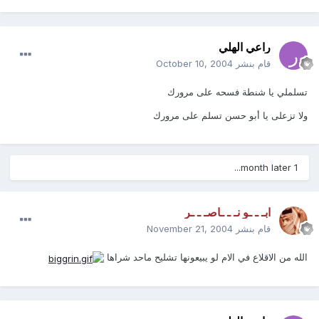
راعي الهلي
قام بنشر
October 10, 2004
تسلملي يا شنطة فسحه على مرورك
ولا تزعلى يا أبو حسن تسلم على مرورك
1 month later...
ابـ ـ ـو نـ ـ ـاصـ ـ ـر
قام بنشر
November 21, 2004
الله من الاقلاع في الام لو يبيعونها تشليح ماحد شراها