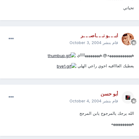
تحياتي
ابـ ـ ـو نـ ـ ـاصـ ـ ـر
قام بنشر
October 3, 2004
هههههههههههههه.@.هههههههههااااي
يعطيك العااافيه اخوي راعي الهلي
أبو حسن
قام بنشر
October 4, 2004
الله يرجك يالمرجوج يابن المرجج
هههههههههههه