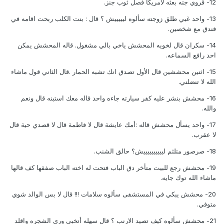
12- قروي جته بعثه لأمريكا فصل ثوب جنز.
13- واحد غبي طلق زوجته سألوه ليييييش ؟ قال : بنت الكلب ربحت اقامه في
فندق مع شخصين.
14- سكران قال لخويه المحشش ياخي بالي مشغول. قاله المحشش يمكن
احد رافع السماعه.
15- اثنين محششين قال الأول تصدق انك تشبه الحمار .قال الثاني قول ماشاء
الله لا تنضلني.
16- محشش بنشر عليه كفر سيارته جاءه واحد قاله معك استبنه قال ونعم
والله.
17- واحد يسأل محشش قاله :أمك عايشة قال لا فاطمة قال لا قصدي حية قال
لا عقرب.
18- صرصور متلثم لييييييييييش؟ حالق الشنب.
19- محشش رجع للبيت متأخر دق الباب فتحت له اخته الباب صفقها كف قالها
ماشاء الله توك جايه.
20- محشش يبكي في المستشفى سألوه سلامات !!! قال لا بس الوالد شوي
متوفي.
21- محشش سألوه كيف تصيد الارنب ؟ قال سهله أتخبى ورى الشجره واقلد