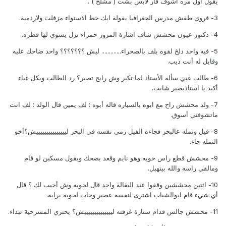
يقول أول مره أشوف فار لابس بشت ( مشلح ) .
3- قروي طفش مدرس الجغرافيا يقولة ابك خط الاستواء مزفلت ولاردمية.
4- دكتور عيون محشش شاف اشارة المرور حمراء نزل يسوي لها قطره.
5- فيه واحد دلخ لقوه يلف بالصحراء............. ليش ؟؟؟؟؟؟؟ واحد ضاحك عليه
وقايل له أنت ذيب.
6- طالب غبي سأله الأستاذ لما تكبر وش رايح تصير؟ رد الطالب وبكل غباء
أكيد يا استاذبصير شايب.
7- ولد محشش راح مع ابوه بالسياره قاله أبوه : لف يمين قال الولد : لف انت
ماتشوفني أسوق.
8- فيل ونمله عالبحر فجاءه الفيل رمى نفسه في البحر ليييييييييييييييش؟أخو
النمله جاء.
9- محشش قطع راس خويه وهو نايم وقعد يضحك ويقول مسكين لو قام
ومالقي راسه والله بينهبل.
10- اثنين محششين وقفوا عند البقالة واحد قال لخويه وش أجيب لك ؟ قال
أي شيء قام ابوالشباب اشترى لنفسه عصير وجاب لخوية برايه.
11- محشش جالس قدام ستارة غرفته لييييييييييييييش؟ يحتري المسرحية تبداء.