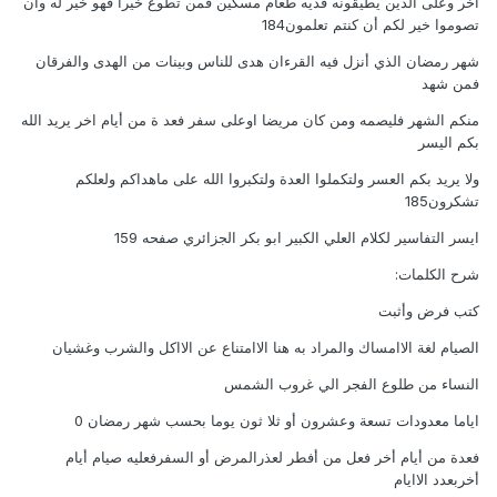
أخر وعلى الذين يطيقونه فديه طعام مسكين فمن تطوع خيرا فهو خير له وأن
تصوموا خير لكم أن كنتم تعلمون184
شهر رمضان الذي أنزل فيه القرءان هدى للناس وبينات من الهدى والفرقان
فمن شهد
منكم الشهر فليصمه ومن كان مريضا اوعلى سفر فعد ة من أيام اخر يريد الله
بكم اليسر
ولا يريد بكم العسر ولتكملوا العدة ولتكبروا الله على ماهداكم ولعلكم
تشكرون185
ايسر التفاسير لكلام العلي الكبير ابو بكر الجزائري صفحه 159
شرح الكلمات:
كتب فرض وأثبت
الصيام لغة الاامساك والمراد به هنا الاامتناع عن الااكل والشرب وغشيان
النساء من طلوع الفجر الي غروب الشمس
اياما معدودات تسعة وعشرون أو ثلا ثون يوما بحسب شهر رمضان 0
فعدة من أيام أخر فعل من أفطر لعذرالمرض أو السفرفعليه صيام أيام
أخربعدد الاايام