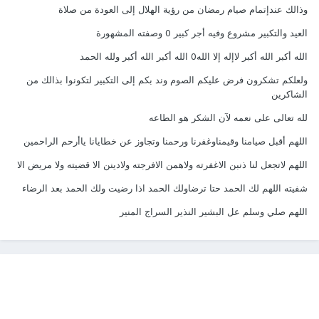
وذالك عندإتمام صيام رمضان من رؤية الهلال إلى العودة من صلاة
العيد والتكبير مشروع وفيه أجر كبير 0 وصفته المشهورة
الله أكبر الله أكبر لاإله إلا الله0 الله أكبر الله أكبر ولله الحمد
ولعلكم تشكرون فرض عليكم الصوم وند بكم إلى التكبير لتكونوا بذالك من
الشاكرين
لله تعالى على نعمه لآن الشكر هو الطاعه
اللهم أقبل صيامنا وقيمناوغفرنا ورحمنا وتجاوز عن خطايانا ياأرحم الراحمين
اللهم لاتجعل لنا ذنبن الاغفرته ولاهمن الافرجته ولادينن الا قضيته ولا مريض الا
شفيته اللهم لك الحمد حتا ترضاولك الحمد اذا رضيت ولك الحمد بعد الرضاء
اللهم صلي وسلم عل البشير النذير السراج المنير