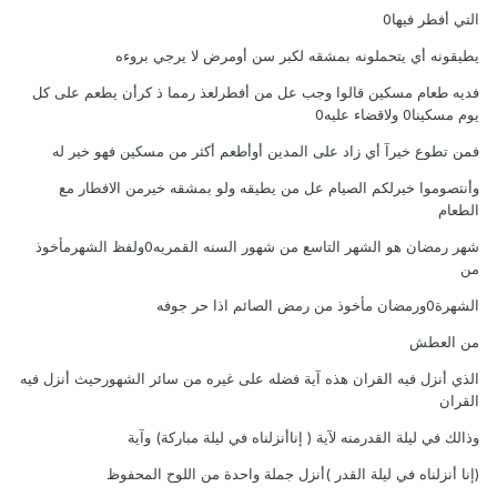
التي أفطر فيها0
يطيقونه أي يتحملونه بمشقه لكبر سن أومرض لا يرجي بروءه
فديه طعام مسكين قالوا وجب عل من أفطرلعذ رمما ذ كرأن يطعم على كل
يوم مسكينا0 ولاقضاء عليه0
فمن تطوع خيرآ أي زاد على المدين أوأطعم أكثر من مسكين فهو خير له
وأنتصوموا خيرلكم الصيام عل من يطيقه ولو بمشقه خيرمن الافطار مع
الطعام
شهر رمضان هو الشهر التاسع من شهور السنه القمريه0ولفظ الشهرمأخوذ
من
الشهرة0ورمضان مأخوذ من رمض الصائم اذا حر جوفه
من العطش
الذي أنزل فيه القران هذه آية فضله على غيره من سائر الشهورحيث أنزل فيه
القران
وذالك في ليلة القدرمنه لآية ( إناأنزلناه في ليلة مباركة) وآية
(إنا أنزلناه في ليلة القدر )أنزل جملة واحدة من اللوح المحفوظ