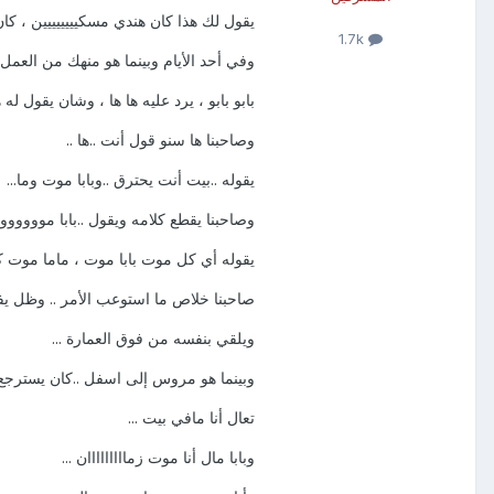
يقول لك هذا كان هندي مسكيييييييين ، كان
1.7k
وفي أحد الأيام وبينما هو منهك من العمل و
بابو بابو ، يرد عليه ها ها ، وشان يقول له هز
وصاحبنا ها سنو قول أنت ..ها ..
يقوله ..بيت أنت يحترق ..وبابا موت وما...
وصاحبنا يقطع كلامه ويقول ..بابا مووووووو
يقوله أي كل موت بابا موت ، ماما موت كل
صاحبنا خلاص ما استوعب الأمر .. وظل يفك
ويلقي بنفسه من فوق العمارة ...
وبينما هو مروس إلى اسفل ..كان يسترجع 
تعال أنا مافي بيت ...
وبابا مال أنا موت زمااااااااان ...