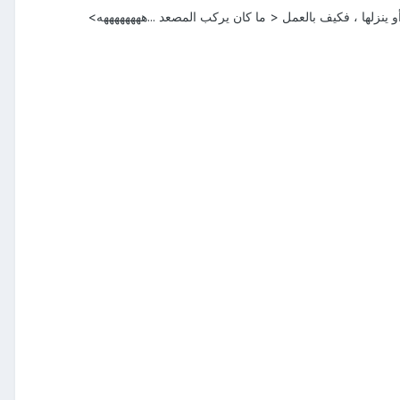
أو ينزلها ، فكيف بالعمل < ما كان يركب المصعد ...ههههههههه>