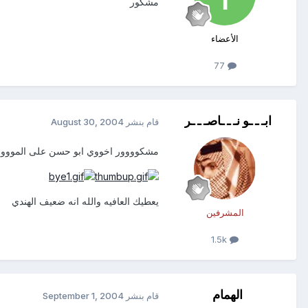
مشكور
الأعضاء
77
ابـ ـ ـو نـ ـ ـاصـ ـ ـر
قام بنشر
August 30, 2004
مشكوووور اخووي ابو حسن على الموووضو
يعطيك العافيه والله انه ضعيف الهندي
المشرفين
1.5k
الهمام
قام بنشر
September 1, 2004