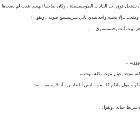
 يشتغل فوق أحد البنايات الطويييييييييلة ، وكان صاحبنا الهندي يتعب لم يصعدها 
متعب ...إلا يجيله واحد هندي ثاني سرييييييييع صوبه ...ويقول :
ا بيت أنت يحتتتتتتتتترق .......
ووت ...
ه موت ..عيال موت ..كله موت ...
ر ويقول مادام كله موت ليس أنا عايس ، أنا لازم موت بعد ..
شريط حياته ..ويقول ..