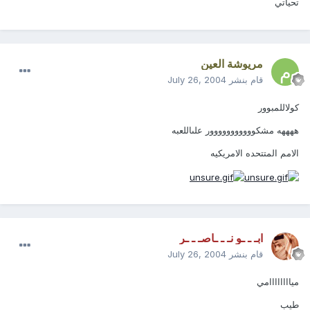
تحياتي
مريوشة العين
قام بنشر
July 26, 2004
كولاللمبوور
ههههه مشكووووووووووور علىاللعبه
الامم المتتحده الامريكيه
ابـ ـ ـو نـ ـ ـاصـ ـ ـر
قام بنشر
July 26, 2004
مياااااااامي
طيب