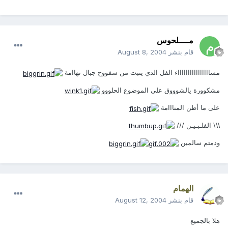
مــــلحوس
قام بنشر
August 8, 2004
مسااااااااااااااااء الفل الذي ينبت من سفووح جبال تهاامة
مشكوورة يالشوووق على الموضوع الحلووو
على ما أظن المنااامة
\\\ الفلـبـيـن ///
ودمتم سالمين
الهمام
قام بنشر
August 12, 2004
هلا بالجميع