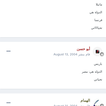
مانيلا
الدولة هي
فرنسا
تحيااااتي
أبو حسن
قام بنشر
August 13, 2004
باريس
الدوله هي: مصر
تحياتي
الهمام
قام بنشر
August 14, 2004