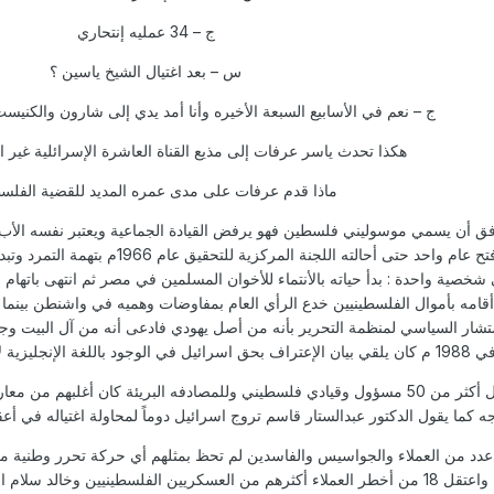
ج – 34 عمليه إنتحاري
س – بعد اغتيال الشيخ ياسين ؟
ج – نعم في الأسابيع السبعة الأخيره وأنا أمد يدي إلى شارون والكنيس
هكذا تحدث ياسر عرفات إلى مذيع القناة العاشرة الإسرائلية غير 
ماذا قدم عرفات على مدى عمره المديد للقضية الفلسط
ق أن يسمي موسوليني فلسطين فهو يرفض القيادة الجماعية ويعتبر نفسه الأب و
وقت مبكر فلم يكد يمر على تأسيس فتح ع
ية واحدة : بدأ حياته بالأنتماء للأخوان المسلمين في مصر ثم انتهى باتهام ح
 أقامه بأموال الفلسطينيين خدع الرأي العام بمفاوضات وهميه في واشنطن بينم
 بحق اسرائيل في الوجود باللغة الإنجليزية لأنه ببساطة :الأمريكان لايثقون به .
من العام 1972 م إلى العام 1992م اغتيل أكثر من 50 مسؤول وقيادي فلسطيني وللمصادفه ا
كما يقول الدكتور عبدالستار قاسم تروج اسرائيل دوماً لمحاولة اغتياله في أعق
ر عدد من العملاء والجواسيس والفاسدين لم تحظ بمثلهم أي حركة تحرر وطنية من 
يتبادلان اتهامات العمالة كما نتبادل التحية واعتقل 18 من أخطر العملاء أكثرهم من العسكري