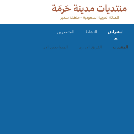
استعراض
النشاط
المتصدرين
المنتديات
الفريق الاداري
المتواجدين الان