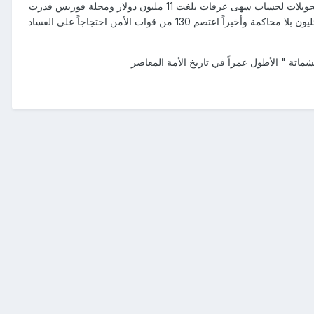
وأبو العلاء قريع يمد اليهود بالأسمنت لبناء الجدار العازل بعد أد دعم المستوطنات بالباطون والقضاء الفرنسي يحقق في تحويلات لحساب سهى عرفات بلغت 11 مليون دولار ومجلة فوربس قدرت
أرصدة عرفات بـــــ 300 مليوندولار واتهم النائب حسام خضر 58 من أعضاء المجلس التشريعي بالفساد فاعتقله الأسرائليون بلا محاكمة وأخيراً اعتصم 130 من قوات الأمن احتجاجاً على الفساد
ة " الأطول عمراً في تاريخ الأمة المعاصر