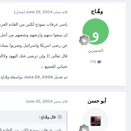
وهّـاج
قام بنشر
June 29, 2004
(معدل)
ياسر عرفات نموذج لكثير من القادة العر
ان يبيعوا دينهم وارضهم وشعبهم من أجل 
عن رضى امريكا واسرائيل وضربوا بمبادئه
المتميزين
قال تعالى (( ولن ترضى عنك اليهود ولاالن
176
تحياتي للجميع ،،
تم تعديل
June 29, 2004
بواسطه وهّـاج
أبو حسن
قام بنشر
June 30, 2004
قال وهّـاج :
ياسر عرفات نموذج لكثير من القادة ا