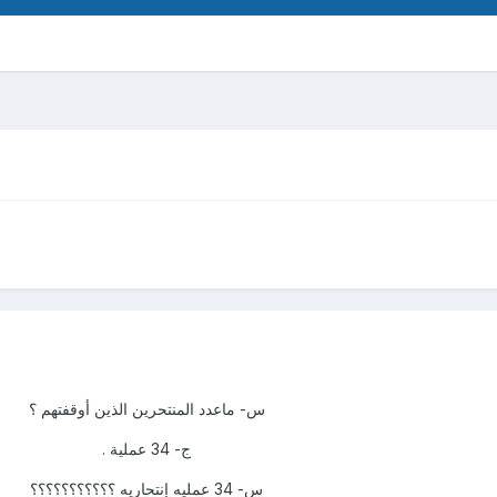
س- ماعدد المنتحرين الذين أوقفتهم ؟
ج- 34 عملية .
س- 34 عمليه إنتحاريه ؟؟؟؟؟؟؟؟؟؟؟