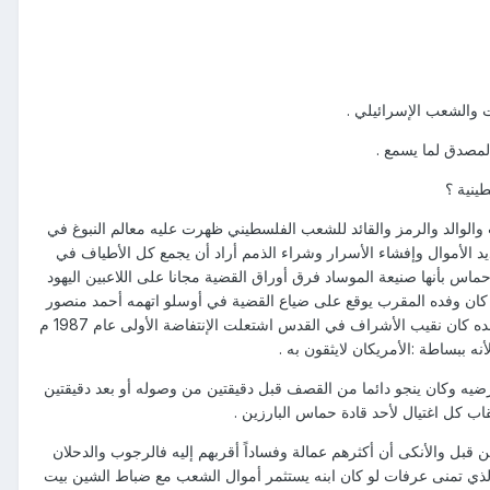
ت والشعب الإسرائيلي .
المصدق لما يسمع .
ينية ؟
الوالد والرمز والقائد للشعب الفلسطيني ظهرت عليه معالم النبوغ في
ام واحد حتى أحالته اللجنة المركزية للتحقيق عام 1966م بتهمة التمرد وتبديد الأموال وإفشاء الأسرار وشراء الذمم أراد أن يجمع كل الأطياف في
ماس بأنها صنيعة الموساد فرق أوراق القضية مجانا على اللاعبين اليهود
ا كان وفده المقرب يوقع على ضياع القضية في أوسلو اتهمه أحمد منصور
مذيع الجزيرة والدكتور غازي حسين المستشار السياسي لمنظمة التحرير بأنه من أصل يهودي فادعى أنه من آل البيت وجده كان نقيب الأشراف في القدس اشتعلت الإنتفاضة الأولى عام 1987 م
لبريئة كان أغلبهم من معارضيه وكان ينجو دائما من القصف قبل دقيقتين من وصوله أو بعد دقيقتين
اب كل اغتيال لأحد قادة حماس البارزين .
قبل والأنكى أن أكثرهم عمالة وفساداً أقربهم إليه فالرجوب والدحلان
ين الفلسطينيين وخالد سلام الذي تمنى عرفات لو كان ابنه يستثمر أموال الشعب مع ضباط الشين بيت