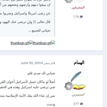
ان يبيعوا دينهم وارضهم وشعبهم من أ
المشرفين
عن رضى امريكا واسرائيل وضربوا بمبا
1.7k
قال تعالى (( ولن ترضى عنك اليهود ول
تحياتي للجميع ،،
الهمام
قام بنشر
June 30, 2004
تحياتي لك صدى قلم
أصلاً لو ماكان عميل لأسرائيل أخوان القر
شي ترضى عليه اسرائيل وهذه هي الحقيق
المتميزين
بس إن شاء الله يفك الأمة الإسلامية منه
377
ودمت