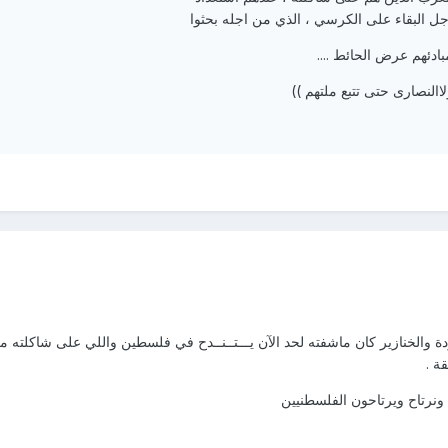
جل البقاء على الكرسي ، الذي من اجله بحثوا
دئهم عرض الحائط ....
االنصارى حتى تتبع ملتهم ))
دة والخنازير كان ماشفته لحد الآن يـــتــنــدح في فلسطين واللي على شاكلته م
ة .
 ونرتاح ويرتاحون الفلسطنيين