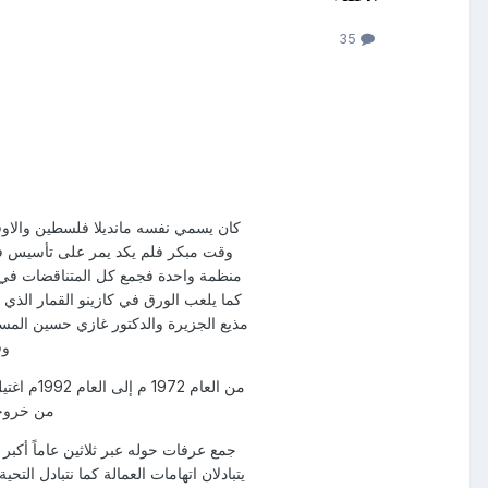
35
كان يسمي نفسه مانديلا فلسطين والاوف
منظمة واحدة فجمع كل المتناقضات في شخص
كما يلعب الورق في كازينو القمار الذي
وفي 1988 م كان يلقي بيان الإعتراف
من خروجه 
جمع عرفات حوله عبر ثلاثين عاماً أكب