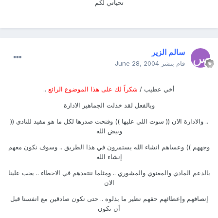
تحياتي لكم
سالم الزير
قام بنشر
June 28, 2004
أخي عطيب /
شكراً لك على هذا الموضوع الرائع
..
وبالفعل لقد خذلت الجماهير الادارة
.. والادارة الان (( سوت اللي عليها )) وفتحت صدرها لكل ما هو مفيد للنادي ((
وبيض الله
وجههم )) وعساهم انشاء الله يستمرون في هذا الطريق .. وسوف نكون معهم
إنشاء الله
بالدعم المادي والمعنوي والمشوري .. ومثلما ننتقدهم في الاخطاء .. يجب علينا
الان
إنصافهم وإعطائهم حقهم نظير ما بذلوه .. حتى نكون صادقين مع انفسنا قبل
أن نكون