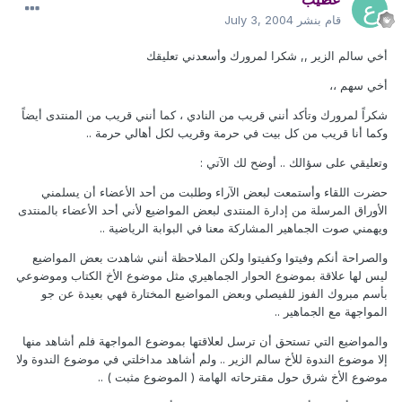
قام بنشر
July 3, 2004
أخي سالم الزير ,, شكرا لمرورك وأسعدني تعليقك
أخي سهم ،،
شكراً لمرورك وتأكد أنني قريب من النادي ، كما أنني قريب من المنتدى أيضاً
وكما أنا قريب من كل بيت في حرمة وقريب لكل أهالي حرمة ..
وتعليقي على سؤالك .. أوضح لك الآتي :
حضرت اللقاء وأستمعت لبعض الآراء وطلبت من أحد الأعضاء أن يسلمني
الأوراق المرسلة من إدارة المنتدى لبعض المواضيع لأني أحد الأعضاء بالمنتدى
ويهمني صوت الجماهير المشاركة معنا في البوابة الرياضية ..
والصراحة أنكم وفيتوا وكفيتوا ولكن الملاحظة أنني شاهدت بعض المواضيع
ليس لها علاقة بموضوع الحوار الجماهيري مثل موضوع الأخ الكتاب وموضوعي
بأسم مبروك الفوز للفيصلي وبعض المواضيع المختارة فهي بعيدة عن جو
المواجهة مع الجماهير ..
والمواضيع التي تستحق أن ترسل لعلاقتها بموضوع المواجهة فلم أشاهد منها
إلا موضوع الندوة للأخ سالم الزير .. ولم أشاهد مداخلتي في موضوع الندوة ولا
موضوع الأخ شرق حول مقترحاته الهامة ( الموضوع مثبت ) ..