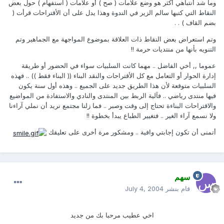
وما شد أنتباهي أكثر هو وضع علامات ( صح ) أو علامات ( استفهام ) حول بعض
النقاط التي كتبها سالم الزير في الندوة وهذا يدل على أن الأقتراحات قرأت (
بضم القاف ) . .
وتم استعراض بعض النقاط ذات العلاقة بموضوع المواجهة مع الجماهير وتم
التنويه بأنها من منتديات حرمة !!
عموما ,, أخي الفاضل .. مهما كانت السلبيات سواء في الحضور أو طريقة
إدارة الحوار أو التعامل مع كل الأقتراحات والنقد البناء (( البناء فقط )) .. فهذه
السلبيات متوقعة لأن هذا الطريق جديد على الجميع .. وهذه أول سنة يكون
فيها منتدى رياضي .. فآلية الربط بين المنتدى والنادي والاستفادة من المواضيع
والاقتراحات البناءة تحتاج إلى وقت وصبر .. فما زلنا مجتمع نريد أن نملي آراءنا
ولا نسمع آراء الغير .. فتغيير الطباع يبدأ بخطوة !!
أتمنى أن تكون إجابتي وافية .. ومشكور مرة أخرى على تعليقك
سهم
قام بنشر
July 4, 2004
اخي عطيب مرحبا بك من جديد