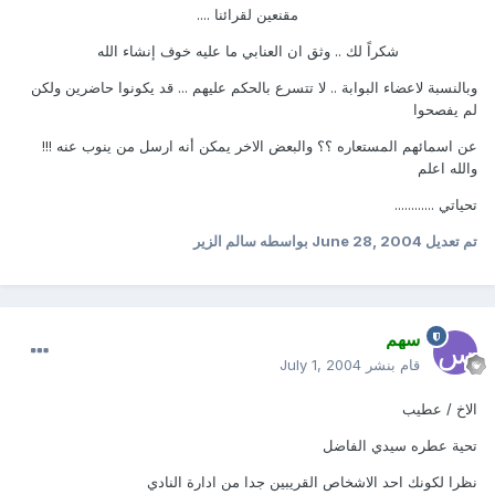
مقنعين لقرائنا ....
شكراً لك .. وثق ان العنابي ما عليه خوف إنشاء الله
وبالنسبة لاعضاء البوابة .. لا تتسرع بالحكم عليهم ... قد يكونوا حاضرين ولكن
لم يفصحوا
عن اسمائهم المستعاره ؟؟ والبعض الاخر يمكن أنه ارسل من ينوب عنه !!!
والله اعلم
تحياتي ............
تم تعديل
June 28, 2004
بواسطه سالم الزير
سهم
قام بنشر
July 1, 2004
الاخ / عطيب
تحية عطره سيدي الفاضل
نظرا لكونك احد الاشخاص القريبين جدا من ادارة النادي