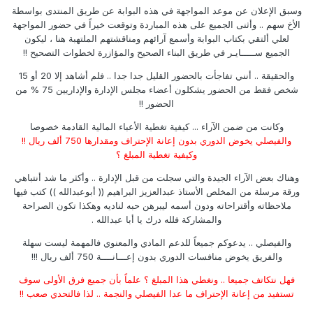
وسبق الإعلان عن موعد المواجهة في هذه البوابة عن طريق المنتدى بواسطة
الأخ سهم .. وأثنى الجميع على هذه المباردة وتوقعت خيراً في حضور المواجهة
لعلي ألتقي بكتاب البوابة وأسمع آرائهم ومناقشتهم الملتهبة هنا ، ليكون
الجميع ســـــايـر في طريق البناء الصحيح والمؤازرة لخطوات التصحيح !!
والحقيقة .. أنني تفاجأت بالحضور القليل جدا جدا .. فلم أشاهد إلا 20 أو 15
شخص فقط من الحضور يشكلون أعضاء مجلس الإدارة والإداريين 75 % من
الحضور !!
وكانت من ضمن الآراء ... كيفية تغطية الأعباء المالية القادمة خصوصا
والفيصلي يخوض الدوري بدون إعانة الإحتراف ومقدارها 750 ألف ريال !!
وكيفية تغطية المبلغ ؟
وهناك بعض الآراء الجيدة والتي سجلت من قبل الإدارة .. وأكثر ما شد أنتباهي
ورقة مرسلة من المخلص الأستاذ عبدالعزيز البراهيم (( أبوعبدالله )) كتب فيها
ملاحظاته وأقتراحاته ودون أسمه ليبرهن حبه لناديه وهكذا تكون الصراحة
والمشاركة فلله درك يا أبا عبدالله .
والفيصلي .. يدعوكم جميعاً للدعم المادي والمعنوي فالمهمة ليست سهلة
والفريق يخوض منافسات الدوري بدون إعـــانــــة 750 ألف ريال !!!
فهل نتكاتف جميعا .. ونغطي هذا المبلغ ؟ علماً بأن جميع فرق الأولى سوف
تستفيد من إعانة الإحتراف ما عدا الفيصلي والنجمة .. لذا فالتحدي صعب !!