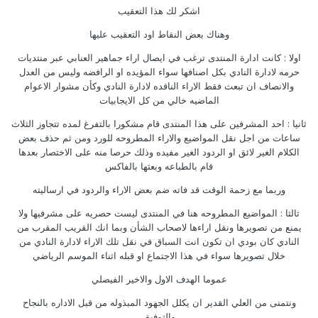
اشكر لك هذا التعقيب
وهناك بعض النقاط اود التعقيب عليها
اولا : كانت ادارة المنتدى ترغب في ايصال اراء جماهير العنابي عبر منتديات
حرمه لادارة النادي بكل اصنافها سواء المؤيده او الرافضه وليس من العدل
والانصاف ان تبعث فقط الاراء الناقده لادارة النادي وكأن مشوار الاعوام
الماضيه خالي من كل الايجابيات
ثانيا : احد المشرفين على هذا المنتدى قام مشكورا بالتفرغ لمده تتجاوز الثلاث
ساعات من اجل نقل المواضيع والاراء المطروحه للورد ومن ثم حذف بعض
الكلام الغير لائق او الردود الغير مفيده وذلك حرصا منه على الاختصار بعدها
قام بالطباعه وبعثها بالفاكس
وربما مع زحمة الوقت قد فاته ضم بعض الاراء والردود في ارساليته
ثالثا : المواضيع المطروحه هنا في المنتدى ليست حصريه على مشرفيها ولا
يمنع من تصويرها ونقل اراءها لاصحاب الشأن وبما انك القريب المقرب من
النادي كان بودي ان تكون انت السباق في نقل تلك الاراء لادارة النادي من
خلال تصويرها سواء في هذا الاجتماع او قبله اثناء الموسم الرياضي
عموما الهدف الاول والاخير الفيصلي
ونتمنى من العلي القدير ان يكلل الجهود المبذوله من قبل الاداره بالنجاح
والتوفيق