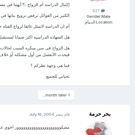
إكمال الدراسه أم الزواج ..!! أيهما فى مصل
927
الكثير من العوائل ترفض تزويج بناتها ف
Gender:
Male
Location:
الدمام
أم ان الدراسه لاتمثل عائقا لزواج الفتاه ح
هل الشهاده الدراسيه اكثر ضمانا لمستقبل 
هل الزواج فى سن مبكره السبب لحالات الط
فيحدث الأنفصل من أول مشكله أو خلاف.
فما هى وجهة نظركم ؟
تحياتي للجميع
1 month later...
بحر حرمة
قام بنشر
July 16, 2004
مشكووووووووووووووووووووور اخوي عل