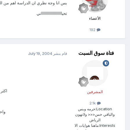
بس انا وجة نظري ان الدراسة اهم من الز
تحيااااااااااااااااااتي
الأعضاء
192
فتاة سوق السبت
قام بنشر
July 19, 2004
اكثر 
المشرفين
2.1k
Location:
حرمه وبس
واحي
والباقي خس<<< ولاتهون
الرياض
Interests:
ماهنا هوايات الا