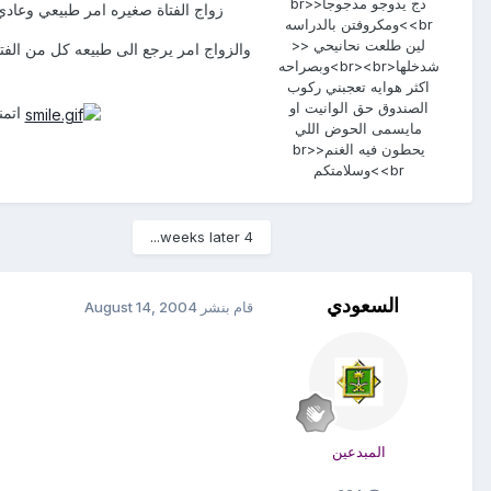
دج يدوجو مدجوجا<br>
زواج الفتاة صغيره امر طبيعي وعادي جدا لكن هذ
<br>ومكروفتن بالدراسه
لين طلعت نحانيحي <<
والزواج امر يرجع الى طبيعه كل من الفتا
شدخلها<br><br>وبصراحه
اكثر هوايه تعجبني ركوب
الصندوق حق الوانيت او
اتمن
مايسمى الحوض اللي
يحطون فيه الغنم<br>
<br>وسلامتكم
4 weeks later...
السعودي
قام بنشر
August 14, 2004
المبدعين