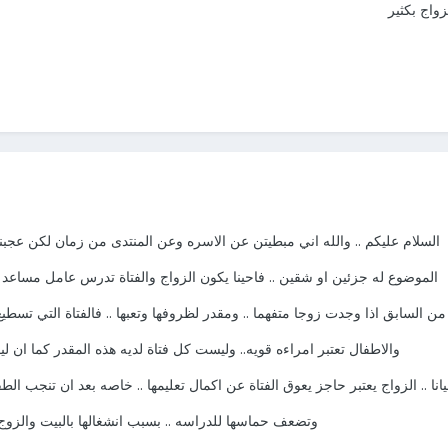
واج بكثير
السلام عليكم .. والله اني مبطيتن عن الاسره وعن المنتدى من زمان لكن عج
الموضوع له جزئين او شقين .. فاحينا يكون الزواج والفتاة تدرس عامل مساعد
من السابق اذا وجدت زوجا متفهما .. ومقدر لظروفها وتعبها .. فالفتاة التي تسطي
والاطفال تعتبر امراءه قويه.. وليست كل فتاة لديه هذه المقدر كما ان ل
انا .. الزواج يعتبر حاجز يعوق الفتاة عن اكمال تعليمها .. خاصه بعد ان تنجب ال
وتضعف حماسها للدراسه .. بسبب انشغالها بالبيت والزوج