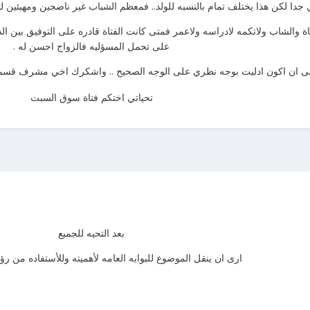
ا يختلف تمام بالنسبه للولد.. فمعظم الشباب غير ناضجين ومهيئين لتحمل المسؤليه الا بعد سن 26 سنه و
ة والشاب ولاتكمه لادراسه ولاعمر فمتى كانت الفتاة قادره على التوفيق بين ا
على تحمل المسؤليه فالزواج احسن له .
ى ان اكون ادليت بوجه نظري على الوجه الصحيح .. واشكرك اخي مشرف قسم الكم
تحياتي اختكم فتاة سوق السبت
بعد التحيه للجميع
ارى ان ينقل الموضوع للبوابه العامه لأهميته وللأستفاده من رؤي