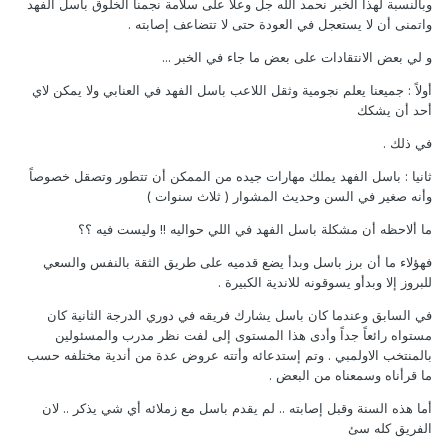
وبالنسبة لهذا الخبر نحمد الله جل وعلا على سلامة نجمنا الخلوق باسل الفهد
واتمنى أن لا يستعجل في العودة حتى لا تتضاعف إصابته .
و لي بعض الانتقادات على بعض ما جاء في الخبر ...
أولاً : جميعنا يعلم نجومية وثقل اللاعب باسل الفهد في العنابي ولا يمكن لاي
أحد أن يشكك
في ذلك .
ثانيا : باسل الفهد يملك مهارات جيده من الممكن أن تتطور وتصقل خصوصاً
وأنه صغير في السن وحديث المشوار ( ثلاث سنوات )
ما ألاحظه أن مشكلة باسل الفهد في اللي حواليه !! وليست فيه ؟؟
فهؤلاء ما أن برز باسل وبدأ يضع قدميه على طريق الثقة بالنفس والسعي
للبروز إلا وبدأو يسوقونه للاندية الكبيرة .
في السابق وعندما كان باسل يشارك فريقه في دوري الدرجة الثانية كان
مستواه رائعاً جداً وأدى هذا المستوى إلى لفت نظر مدرب والمسئولين
بالمنتخب الاولمبي . وتم إستدعائه وأتته عروض عدة من أندية مختلفه حسب
ما قرأناه وسمعناه من البعض .
أما هذه السنة وقبل إصابته .. لم يقدم باسل مع زملائه أي شي يذكر .. لان
الفريق كله سئ