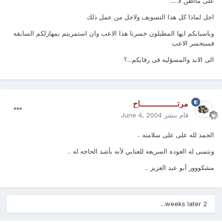
على مااظن لا.....
اجل لماذا كل هذا التسويف ولاجل من عمل ذلك
وباسبابكم ايها المطبلون خسرنا هذا الاعب وان استمريتم بمهازلكم السابقه
فسنخسر الاعب
الى الابد والمسؤليه فى رقابكم...؟
مرتـــــــــــــــاح
قام بنشر
June 4, 2004
الحمد لله على على سلامته ..
ونتمنى له العوده السريعه للعنابي لأنه بأشد الحاجه له ..
مشكووور أبو عبد العزيز ..
2 weeks later...