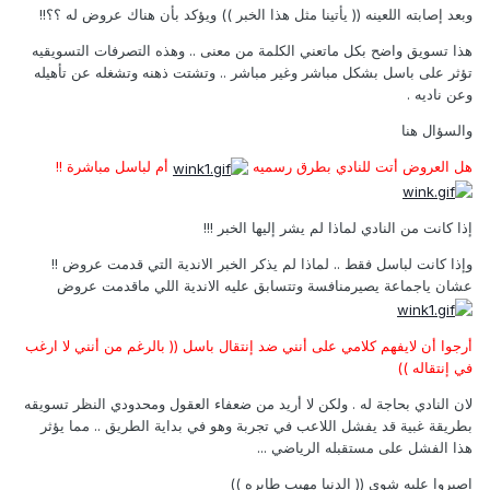
وبعد إصابته اللعينه (( يأتينا مثل هذا الخبر )) ويؤكد بأن هناك عروض له ؟؟!!
هذا تسويق واضح بكل ماتعني الكلمة من معنى .. وهذه التصرفات التسويقيه
تؤثر على باسل بشكل مباشر وغير مباشر .. وتشتت ذهنه وتشغله عن تأهيله
وعن ناديه .
والسؤال هنا
هل العروض أتت للنادي بطرق رسميه
أم لباسل مباشرة !!
إذا كانت من النادي لماذا لم يشر إليها الخبر !!!
وإذا كانت لباسل فقط .. لماذا لم يذكر الخبر الاندية التي قدمت عروض !!
عشان ياجماعة يصيرمنافسة وتتسابق عليه الاندية اللي ماقدمت عروض
أرجوا أن لايفهم كلامي على أنني ضد إنتقال باسل (( بالرغم من أنني لا ارغب
في إنتقاله ))
لان النادي بحاجة له . ولكن لا أريد من ضعفاء العقول ومحدودي النظر تسويقه
بطريقة غبية قد يفشل اللاعب في تجربة وهو في بداية الطريق .. مما يؤثر
هذا الفشل على مستقبله الرياضي ...
اصبروا عليه شوي (( الدنيا مهيب طايره ))