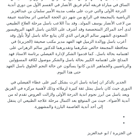
الساق في مباراة فريقه أمام فريق الأنصار في القسم الأول من دوري أندية
الدرجة الأولى والتي جرت على ملعب مدينة الأمير سلمان بن عبدالعزيز
الرياضية بالمجمعة في الرابع من شهر ذي الحجة الماضي اثر مخاشنة عنيفة
من لاعب الأنصار يوسف المولد.. وقد بدأ اللاعب باسل مرحلة العلاج الطبيعي
لدى أحد المراكز المتخصصة وقد أشرف على الكابتن باسل الفهد البروفيسور
السعودي الشهير سالم الزهراني الذي كان يتابع حالة باسل أولاً بأول وقد
أعرب باسل ووالدة الزميل فهد الفهد مدير مكتب صحيفة (الجزيرة) في
محافظة المجمعة خالص شكرهما وتقديرهما للدكتور سالم الزهراني على
اهتمامه بحالة باسل.. كما قدموا الشكر لإدارة الفيصلي برئاسة الاستاذ فهد
المدلج على اهتمامه الكبير بحالة باسل والشكر موصول لكافة المسؤولين
والرياضيين والجماهير الذين كانوا يسألون عن حالة النجم الخلوق باسل الفهد
حتى هذا اليوم.
الجدير بالذكر ان إصابة باسل اثرت بشكل كبير على عطاء الفيصلي في
الدوري حيث كان باسل يمثل ثقة كبيرة لزملائه وذلك لأهمية مركزه في الفريق
ويعد باسل من أبرز نجوم اندية الدرجة الأولى ولازالت العروض تقدم له من
أندية الأضواء.. حيث من المتوقع بعد اكتمال مرحلة علاجه الطبيعي ان ينتقل
إلى أحد أندية العاصمة البارزة والمشهورة.
عن الجزيرة / ابو عبدالعزيز