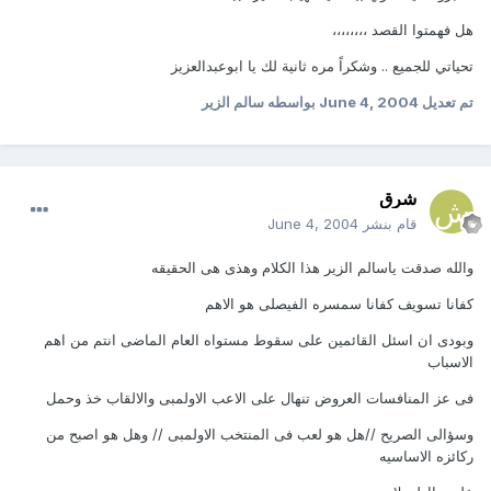
هل فهمتوا القصد ،،،،،،،،
تحياتي للجميع .. وشكراً مره ثانية لك يا ابوعبدالعزيز
تم تعديل
June 4, 2004
بواسطه سالم الزير
شرق
قام بنشر
June 4, 2004
والله صدقت ياسالم الزير هذا الكلام وهذى هى الحقيقه
كفانا تسويف كفانا سمسره الفيصلى هو الاهم
وبودى ان اسئل القائمين على سقوط مستواه العام الماضى انتم من اهم
الاسباب
فى عز المنافسات العروض تنهال على الاعب الاولمبى والالقاب خذ وحمل
وسؤالى الصريح //هل هو لعب فى المنتخب الاولمبى // وهل هو اصبح من
ركائزه الاساسيه