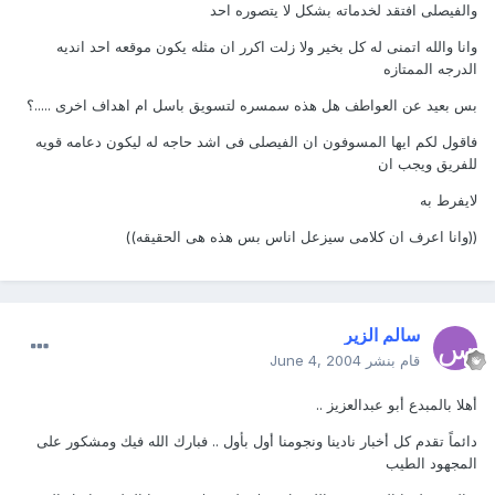
والفيصلى افتقد لخدماته بشكل لا يتصوره احد
وانا والله اتمنى له كل بخير ولا زلت اكرر ان مثله يكون موقعه احد انديه
الدرجه الممتازه
بس بعيد عن العواطف هل هذه سمسره لتسويق باسل ام اهداف اخرى .....؟
فاقول لكم ايها المسوفون ان الفيصلى فى اشد حاجه له ليكون دعامه قويه
للفريق ويجب ان
لايفرط به
((وانا اعرف ان كلامى سيزعل اناس بس هذه هى الحقيقه))
سالم الزير
قام بنشر
June 4, 2004
أهلا بالمبدع أبو عبدالعزيز ..
دائماً تقدم كل أخبار نادينا ونجومنا أول بأول .. فبارك الله فيك ومشكور على
المجهود الطيب