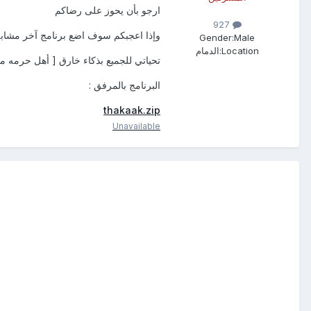
ارجو بأن يحوز على رضاكم
927
وإذا اعجبكم سوف اضع برنامج آخر مشابه
Gender:
Male
Location:
الدمام
تحياتي للجميع بذكاء خارق [ أهل حرمه معر
البرنامج بالمرفق :
thakaak.zip
Unavailable