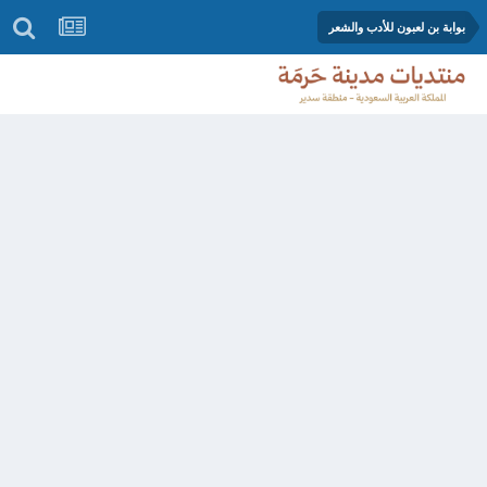
بوابة بن لعبون للأدب والشعر