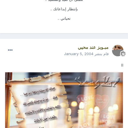
بإنتظار إبداعاتك ..
تحياتي ..
مبـوبز عند محيي
قام بنشر
January 5, 2004
اا