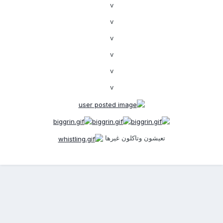
v
v
v
v
v
v
تعيشون وتاكلون غيرها