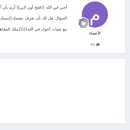
أخي في الله ((ققح أون لاين)) أريد بأن
السؤال: هل لك بأن تعرف بنفسك(إسمك 
مع تحيات أخوك في الله(((((ملك المجاهد
الأعضاء
96