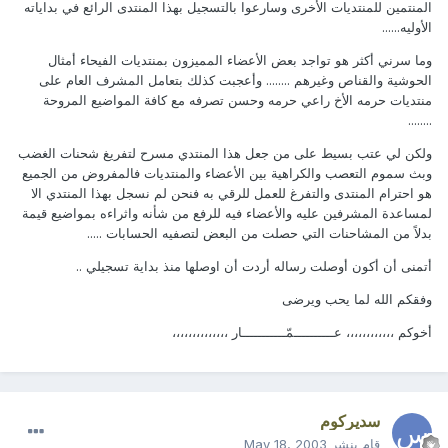
المنتمين للمنتديات الأخرى وسارعوا بالتسجيل بهذا المنتدى الرائع في بداياته
الأوليه......
وما سرني أكثر هو تواجد بعض الأعضاء المميزون بمنتديات الفيحاء أمثال
الحوشية والقناص وغيرهم ........ وأعجبت كذلك بتعامل المشرف العام على
منتديات حرمه الأخ راعي حرمه وحسن تصرفه مع كافة المواضيع المروحة
........
ولكن لي عتب بسيط على من جعل هذا المنتدي مسرح لتفريغ شحنات الغضب
وبث سموم التعصب والكراهية بين الأعضاء والمنتديات فالمفروض من الجميع
هو احترام المنتدى والتفرغ للعمل للرقي به فنحن لم نسجل بهذا المنتدي الا
لمساعدة المشرفين عليه والأعضاء فيه للرفع من شأنه واثراءه بمواضيع قيمة
بدلاً من المشاحنات التي حصلت من البعض لتصفيه الحسابات .....
أتمنى أن أكون أوصلت رساله أردت أن اوصلها منذ بداية تسجيلي ..
وفقكم الله لما يحب ويرضى
أخوكم ،،،،،،،،،،،، عــــــــــمّـــــــــــار ،،،،،،،،،،،،،،
سديركوم
قام بنشر
May 18, 2003