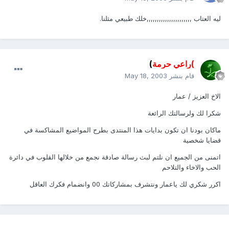
ليه العتاب ,,,,,,,,,,,,,,,,,,,,,,خلك طبيعي مثلنا.
)راعي حرمة
)
قام بنشر
May 18, 2003
الاخ العزيز / عمار
شكرا لك ولرسالتك الرائعة
ماكان بودنا ان تكون بدايات هذا المنتدى بطرح المواضيع المشاكسة في
قضايا شخصية
اتمنى من الجميع ان نلتم لبث رسالة صادقة نجمع من خلالها القلوب في دائرة
الحب والاخاء والتلاحم
اكرر شكري لك ياعمار ونتشرف بمشاركاتك 00 وانضمام فكرك العاقل