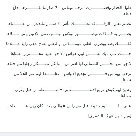
طول الجدار وقصــــــــــرت الرجل نوماس = لا صار ما للــــــــــرجل داع
دعاها
تصـير بعيون الرفــــــاقه معــــــــــك بأس=لا صـــار ماتدعي من عــــــــناها
يصــــير به قــــالات ويصـــــــــــير لولاس=ونــــوب من الادنين يأتي بـــــلاها
قلـــــــبك يصد ويضرب القلب عومـــــاس=والنفس تقدح عقب زايد غـــــلاها
خـــــلك على بابك تقـــــــل لون حراس =لا جوا عليها محـــــــترين عشاها
لا جن من الخــــــل الشمالي لها اضراس = والكل تشـــــكي رجلها من حفاها
نرحب بهم من قـــــــــــبل تجديع الالباس = نقلـــــــط لهم تمر الحلا من
نماها
ونذبح لهم كبش مربع الاطـــــــــــــــعاس = نقــــــــلطه من قبل يقرب
مساها
هذي سلــــــــــوم جدودنا قبل من راس = واللي بعدنا كان ربي هـــــــــداها
[مبارك بن عبيكة الشمري]