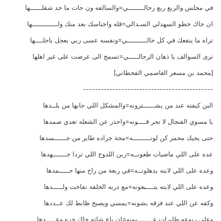
في مجلس والربع ربع رجالــــــــي=والسالفه ون جات ما حد شقلــــــها
ان جاك خطو السهدلي السـدالي=قله واجناسك بعد منك ولـــــــــــــها
تراه ما ينفعك في كل حالــــــــــي=ونفسه عسى ربي يعجل باجلــــها
ترى السوالف يا ذهان الرجالـــــي=تسمج الى عرضت على غير اهلها
[محمد بن مسعر العاصمي القحطاني]
--------------------------------------------
البن كيفته عند من يشــــــترونه=والمشكل اللي جابها من بلــدها
يا مسوي الفنجال لا تحر قــــونه=واحذر عن الشعله تعدي صمدها
حتى يجيك محمر كن لونـــــــــه=محة جراده طاير من جــــــسدها
عده على اللي ماضيات طعونــه=زبن اللدوح اللي تردا جـــــــهدها
وعده على اللي لابته يدهلونــه=في ربعة من راح منها حـــــمدها
وعده على اللي لابته يتــــبعونه=مع دربه الخلفه تفاخت ولـــــدها
وكفه عن اللي عند فرقه بشونه=يمسي ويصبح ظابط لك عــددها
وعلى ربوعه طايرات عــــــــيونه=ان باع شاته جاك حزه وعـــــدها