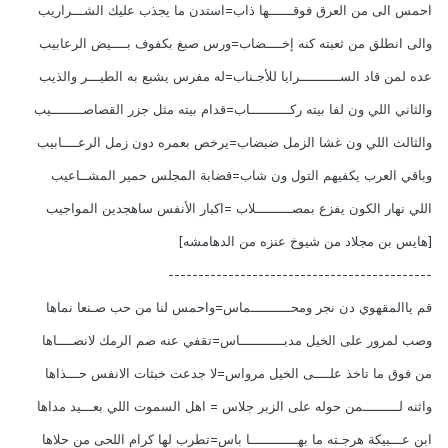
احمس الى من العرق فوقــــــها ذاب=استدن ما يجذب عليك الشـــراريب
والى انطلق من ثعبته كنه إخــــضاب=ورس صبغ بكفوف بــــيض الرعابيب
عده لمن قاد الســــــــــرايا للأجـناب=له مفرس يشبع به الطيـــر والذيب
والثاني اللي ون لفا بيته ركــــــــــاب=قدام بيته مثل جزر القصاصــــــــيب
والثالث اللي ون غشا الزمل ضبضاب=يرخص بعمره دون زمل الرعــــابيب
وباقي العرب يكفيهم التول ون شاب=قضابة المجلس حمير المشــاعيب
اللي نهار الكون يفزع بمصـــــــــلاب =اكبار الأنفس ساهجدين المواجيب
[هايس بن مجلاد من شيوخ عنزه من الدهامشه]
--------------------------------------------
قم ياالمقهوي دن نجر ومحــــــــــماس=واحمس لنا من حب صـنعا نماها
وصب لمرور على الخيل مدبـــــــــــاس=تقفي عنه صم الرمك لانصــــاها
من فوق ما تاخذ علــــى الخيل مرواس=لا جدعت خبثات الانفس حـــذاها
واثنه لـــــــــمن حوله على الزبر جلاس = اهل السموت اللي بعـــيد مداها
ابن عـــبيكة هرجـته ما بهــــــــــــا باس=تطرب لها كرام اللحى من حلاها