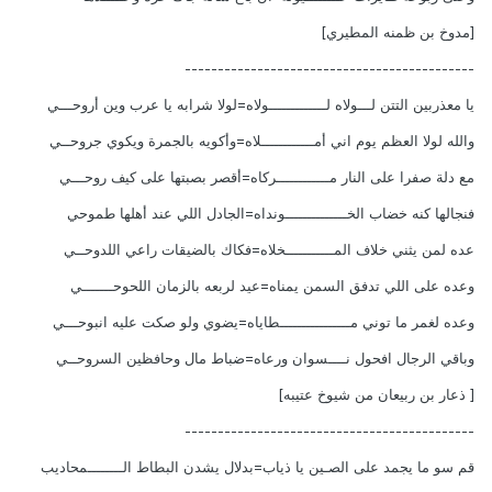
[مدوخ بن ظمنه المطيري]
--------------------------------------------
يا معذربين التتن لـــولاه لـــــــــــــولاه=لولا شرابه يا عرب وين أروحـــي
والله لولا العظم يوم اني أمــــــــــــلاه=وأكويه بالجمرة ويكوي جروحــي
مع دلة صفرا على النار مــــــــــــركاه=أقصر بصبتها على كيف روحـــي
فنجالها كنه خضاب الخــــــــــــــونداه=الجادل اللي عند أهلها طموحي
عده لمن يثني خلاف المـــــــــــخلاه=فكاك بالضيقات راعي اللدوحــي
وعده على اللي تدفق السمن يمناه=عيد لربعه بالزمان اللحوحـــــــي
وعده لغمر ما توني مــــــــــــــــطاياه=يضوي ولو صكت عليه انبوحـــي
وباقي الرجال افحول نــــسوان ورعاه=ضباط مال وحافظين السروحــي
[ ذعار بن ربيعان من شيوخ عتيبه]
--------------------------------------------
قم سو ما يجمد على الصـين يا ذياب=بدلال يشدن البطاط الــــــــمحاديب