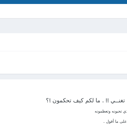
 تغنــي !! . ما لكم كيف تحكمون !؟
ذي تحبونه وتعظمونه
على ما أقول ..