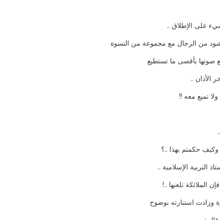
يء على الإطلاق ..
ود من الرجال مع مجموعة من النسوة
 صوتها بأقصى ما تستطيع
ر الأذان ..
ا تميع معه !!
 وكيف حكمتم بهذا ..؟
اذ التربية الإسلامية ..
 الملائكة تلعنها ..!
وة وزادت استنارته بوضوح
قال :