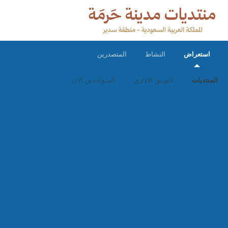
استعراض
النشاط
المتصدرين
المنتديات
الفريق الاداري
المتواجدين الان