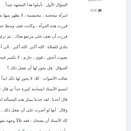
السؤال الأول : تأملوا هذا المشهد جيداً ..
308
امرأة متحجبة ، محتشمة ، لا يظهر منها ش
قررت هذه المرأة ، وكانت تقف وسط حش
قررت أن تقف على مرتفع هناك ، ثم ترفع
تنادي للصلاة : الله أكبر.. الله أكبر .. الى آخ
بصوت أجش ، قوي ، حازم ، لا تكسر فيه ول
السؤال : هل يجوز لها أن تفعل ذلك ؟
تعالت الأصوات : كلا، لا يجوز لها ذلك ابداً ..
ابتسم الأستاذ ابتسامة كبيرة جداً ثم قال :
قال أحدنا : لقد حدثنا بمثل هذه المسألة است
وقال : أنها لو أصرت على أن تفعل ذلك ، فإن
كاد الأستاذ أن يضحك ، فقد تلألأ وجهه بق
وأخذ يدير عينيه في وجوه الحاضرين .. ثم 