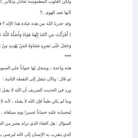
ولكن القلوب المطموسة تجادل وتكابر ..ال
لأنها تعبد الهوى ..!!
وقد حذرنا الله من هذه عبادة هذا الإله !! ف
( أَفَرَأَيْتَ مَنِ اتَّخَذَ إِلَهَهُ هَوَاهُ وَأَضَلَّهُ اللَّه
وَجَعَلَ عَلَى بَصَرِهِ غِشَاوَةً فَمَنْ يَهْدِيهِ مِنْ بَعْد
***
هذه واحدة .. وسجل لها عنواناً على السبو
ثم قال : والآن ننتقل إلى النقطة الثانية :
ورد في الحديث الشريف أن الله لا يقبل إلا 
وما لم يكن طيباً فإن الله لا يقبله ، لأنه 
ليحسابه عليه حساباً عسيرا يوم سيلقاه ..
السؤال : هل الغناء الذي نراه يعتبر من ا
الذي يتقرب به الإنسان إلى الله ليرضى به 