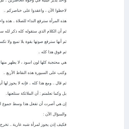
لاحظوا الآن ، واعقدوا على خناصركم ..
هذه المرأة سترفع النداء للصلاة .. هذه واحد
ثم أن الكلام الذي ستقوله كله ذكر لله سبحان
ثم أنها سترفع صوتها بقوة بلا تميع ولا تكسر 
ثم فوق هذا كله ..
هي محتجبة كلها لون اسود ، لا يظهر منها ش
وكتب على السبورة هذه النقاط الأربع ..
ثم قال .. ومع هذا كله .. فإنه لا يجوز لها أ
بل وكما تعلمتم : أن الملائكة ستلعنها..
إن هي أصرت أن تفعل هذا وسط جموع الرج
والسؤال الآن :
فكيف إذن يجوز لمرأة شبه عارية .. تخرج