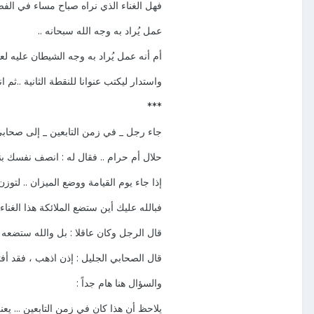
فهل الغناء الذي نراه صباح مساء في الفضا
عمل يُراد به وجه الله سبحانه ..
أم أنه عمل يُراد به وجه الشيطان عليه لعائ
واستدار ليكتب عنوانا للنقطة الثانية ..ثم ان
***
جاء رجل _ في زمن التابعين _ إلى صحابي
حلال أم حرام .. فقال له : انصف نفسك بن
إذا جاء يوم القيامة ووضع الميزان .. لتوزن 
فبالله عليك أين ستضع الملائكة هذا الغنا
قال الرجل وكان عاقلا : بل والله ستضعه 
قال الصحابي الجليل : إذن اذهب ، فقد أفت
والسؤال هنا هام جداً :
يلاحظ أن هذا كان في زمن التابعين ... يعن