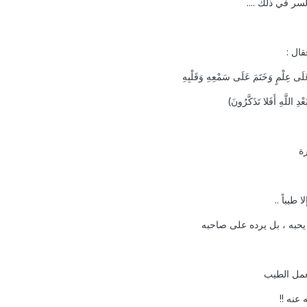
سر في ذلك ....
قال :
ُ عَلَى عِلْمٍ وَخَتَمَ عَلَى سَمْعِهِ وَقَلْبِهِ
ِ اللَّهِ أَفَلا تَذَكَّرُونَ)
رة
طيباً ..
لا يحبه ، بل يرده على صاحبه
لعمل الطيب
عنه !!