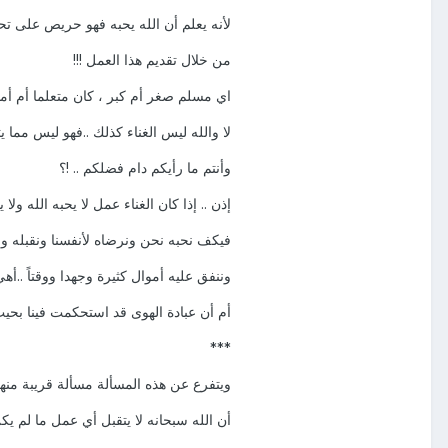
لأنه يعلم أن الله يحبه فهو حريص على ت
من خلال تقديم هذا العمل !!!
اي مسلم صغر أم كبر ، كان متعلما أم أميا
لا والله ليس الغناء كذلك ..فهو ليس مما يت
وأنتم ما رأيكم دام فضلكم .. !؟
إذن .. إذا كان الغناء عمل لا يحبه الله ولا يت
فيكف نحبه نحن ونرضاه لأنفسنا ونقبله ون
وننفق عليه أموال كثيرة وجهدا ووقتاً ..أه
أم أن عبادة الهوى قد استحكمت فينا بحيث 
***
ويتفرع عن هذه المسألة مسألة قريبة منها 
أن الله سبحانه لا يتقبل أي عمل ما لم يك