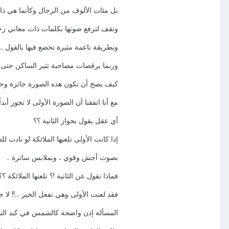
بل مئات الألوف من الرجال وكأنما هي ذ
وتقف لترفع صوتها بكلمات ذات معاني رخي
وبطريقة ناعمة مثيرة تخضع فيها بالقول ..
وربما برقصات مصاحبة تثير الساكن حتى عن
كيف يصح أن تكون هذه الصورة جائزة وحلال
مع أنا اتفقنا أن الصورة الأولى لا تجوز أبداً
أي عقل يقول بجواز الثانية ؟؟
إذا كانت الأولى تلعنها الملائكة لو نادت للص
بصوت أجش وقوي ، وبملابس ساترة ..
فماذا نقول عن الثانية !؟ تلعنها الملائكة ؟؟
فقد لعنت الأولى وهي تفعل الخير ...!! لا ج
المسألة إذن واضحة كالشمس في كبد النها