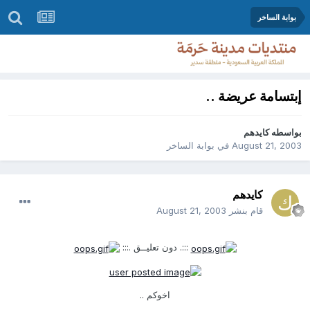
بوابة الساخر
إبتسامة عريضة ..
بواسطه
كايدهم
August 21, 2003
في
بوابة الساخر
كايدهم
قام بنشر
August 21, 2003
:::. دون تعليــق .:::
اخوكم ..