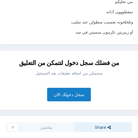
نبي نخليكم
تمعطووون أذانه
وتلخلخونه بعسيب منطولن عند سليب
أو زبيريتن تكرمون منسيتن في سد
من فضلك سجل دخول لتتمكن من التعليق
ستتمكن من اضافه تعليقات بعد التسجيل
سجل دخولك الان
Share
متابعين
0