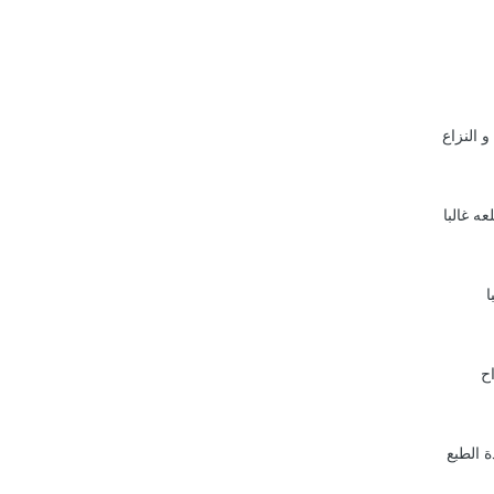
و النزاع
عه غالبا
ا
اح
ة الطبع