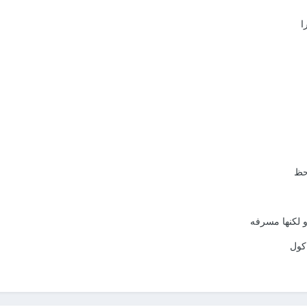
ا
لحظ
و لكنها مسرفه
 كول