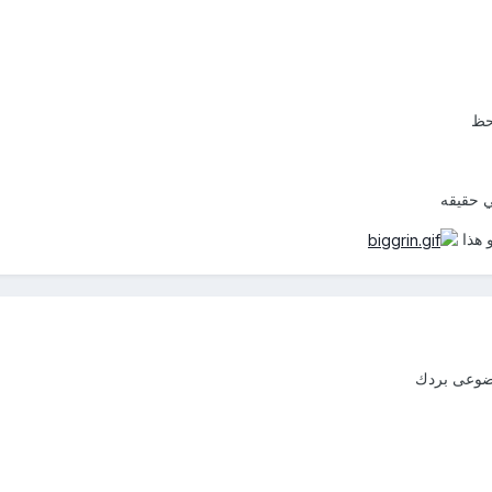
لحظ
ي حقيقه
 هذا
ضوعى بردك