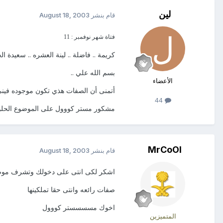
لين
قام بنشر
August 18, 2003
فتاة شهر نوفمبر : 11
كريمة .. فاضلة .. لينة العشره .. سعيدة ا
بسم الله علي ..
الأعضاء
أتمنى أن الصفات هذي تكون موجوده فين
44
مشكور مستر كووول على الموضوع الحلو
MrCoOl
قام بنشر
August 18, 2003
اشكر لكى انتى على دخولك وتشرف مو
صفات رائعه وانتى حقا تملكينها
اخوك مسسسستر كووول
المتميزين