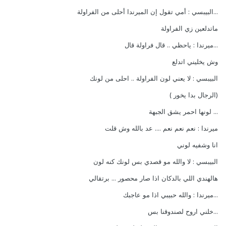
...البيبسي : أمي تقول إن الميرندا أحلى من الفراولة
ماتدلعين زي الفراولة
...ميرندا : ياحظي .. قال فراولة قال
وش يخليني اتدلع
البيبسي : لا يعني لون الفراولة .. احلى من لونك
(الرجال بدا يخور )
... لونها احمر يشق الجبهة
ميرندا : نعم نعم نعم .... عد بالله وش قلت
انا وشفيه لوني
البيبسي : لا والله مو قصدي بس لونك كنه لون
هالهندي اللي بالدكان اذا صار محصور ... برتقالي
...ميرندا : والله حبيبي اذا مو عاجبك
...خلني اروح لصندوقنا بس