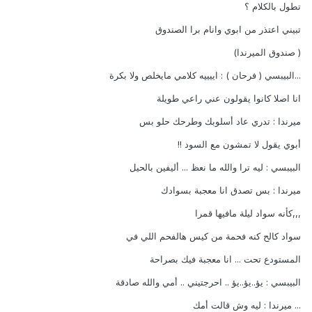
تطول بالكلام ؟
تبيني اعتذر من ابوي وانام برا الصندوق
( صندوق الميرندا)
...البيبسي ( فرحان ) : اييييه كلامي مايخلص ولا بكرة
انا اصلا كانوا يقولون عني راعي طويلة
ميرندا : تدري عاد أسلوبك وطرحك حلو بس
أبوي يقول لا تمشون مع السود !!
البيبسي : ليه ترا والله ما نعظ ... أليفين بالحيل
ميرندا : بس تصدق انا معجبة بسوادك
,,,كأنه سواد ليلة مافيها قمرا
سواد كالح كنه فحمة من كيس هالفحم اللي في
المستودع تحت ... انا معجبة فيك بصراحة
البيبسي : يؤ..يؤ..يؤ .. احرجتيني .. أمي والله صادقة
... ميرندا : ليه وش قالت أمك