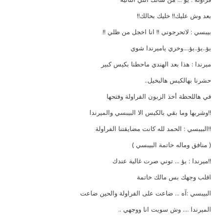
بعد وش عليك!! خليك بحالك!!
بيبسي : لاتحرجوني !! انا اخجل من ظلي !!
يؤ..يؤ..يؤ....وخري ياميرندا شوي
ميرندا : هذا بعد الهندي ماحطنا بكيس كبير
حشرنا بهالكيس هالبخيل..
في هاللحظة أخذ الزبون الفراولة وفتحها
!!وشربها وما بقي بالكيس الا البيبسي والميرندا
!!البيبسي : الحمد لله كانت مضايقتنا الفراولة
( منافق وماله خاتمة البيبسي )
!!ميرندا : يؤ ... توني صرت غالية عندك
اقلب وجهك بس مالك خاتمة
البيبسي :آه ... ضاعت على الفراولة والحين ضاعت
الميرندا .... وش سويت انا ووجهي ..