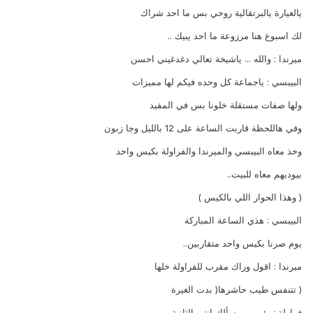
يالغيارة يالبرتقالية روحي بس ما احد شراك
لك اسبوع هنا مرزوعة ما احد يبيك ..
ميرندا : والله ... ياشيخة تعالي دغدغيني احسن
البيبسي : ياجماعة كل وحده فيكم لها مميزات
ولها صفات مستقلة خلونا بس في المفيد
وفي هاللحظة قاربت الساعة على 12 بالليل وجا زبون
وخذ معاه البيبسي والميرندا والفراولة بكيس واحد
بيوديهم معاه للبيت..
( وهذا الحوار اللي بالكيس )
البيبسي : هذي الساعة المباركة
يوم صرنا بكيس واحد متقاربين..
ميرندا : اقول وراك مقرب للفراولة خلها
( تتنفس طيب حاشرها( بدت الغيرة
فراولة : يؤ ... من سألك انتي الثانية