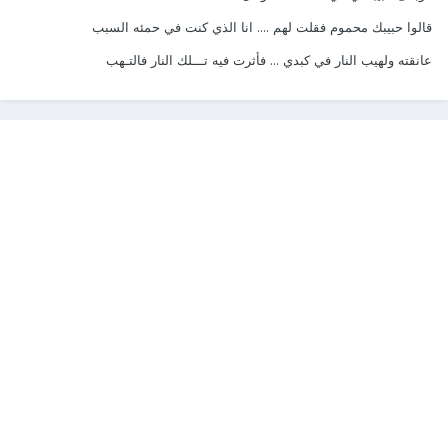
قالوا حبيبك محموم فقلت لهم .... انا الذي كنت في حمئه السبب
عانقته ولهيب النار في كبدي ... فأثرت فيه تـــلك النار فالتـهب