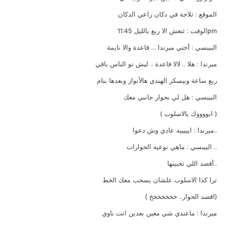
الموقع : ثلاجة في دكان راعي الدكان
pmالوقت : ثنعش الا ربع بالليل 11:45
البيبسي : أختي ميرندا ... قاعدة والا نايمة
ميرندا : هلا .. لالا قاعدة .. ليش تو الناس باقي
ربع ساعة وبيسكر الهندي هالأنوار وبعدها بنام
البيبسي : هل لي بحوار جانبي معك
( ابووووك يالاسلوب )
..ميرندا : ايييييه عادي وش دعوا
.. البيبسي : ماهي نوعية الحوارات
..أقصد اللي تحبينها
ترا كذا الاسلوب علشان يسحب معك الخط
(اقصد الحوار.. خخخخخخخ )
ميرندا : ماعندي شي معين بعدين انت ناوي