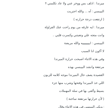
ميرندا : اذلف بس ووخر عني ولا عاد تكلمني !!
البيبسي : آه .... والله احتريت
( ارتفعت درجة حرارته )
ميرندا : ايه عارفه من يوم راحت عنك الفراولة
وانت متجه علي وتعبتني وكسرت قلبي ..
البيبسي : اييييييييه والله مريضة
لا أكون انا السبب
وفي هذه الاثناء اصبحت حرارة الميرندا
مرتفعة وانشد البيبسي بهذه
القصيدة يصف حال الميرندا موجه كلامه للزبون
اللي خذ الميرندا وفتحها وشرب منها جزء
بسيط وألقى بها في سلة المهملات
( لأن حرارتها مرتفعة ساخنة )
: وبكى البيبسي في هذه الاثناء وقال