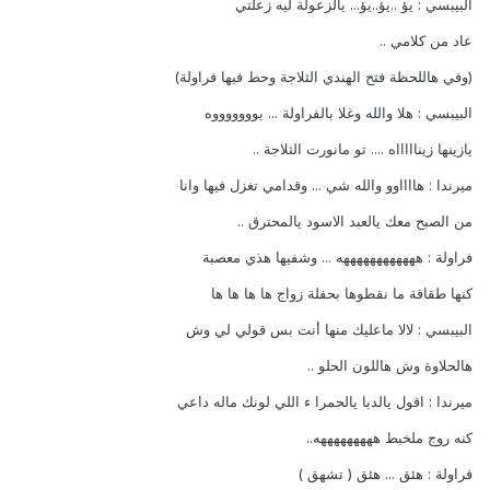
البيبسي : يؤ ..يؤ..يؤ... يالزعولة ليه زعلتي
عاد من كلامي ..
(وفي هاللحظة فتح الهندي الثلاجة وحط فيها فراولة)
البيبسي : هلا والله وغلا بالفراولة ... يوووووووه
يازينها زيناااااه .... تو مانورت الثلاجة ..
ميرندا : هااااوو والله شي ... وقدامي تغزل فيها وانا
من الصبح معك يالعبد الاسود يالمحترق ..
فراولة : ههههههههههههه ... وشفيها هذي معصبة
كنها طقاقة ما نقطوها بحفلة زواج ها ها ها ها
البيبسي : لالا ماعليك منها أنت بس قولي لي وش
هالحلاوة وش هاللون الحلو ..
ميرندا : اقول يالدبا يالحمرا ء اللي لونك ماله داعي
كنه روج ملخبط هههههههههه..
فراولة : هئق ... هئق ( تشهق )